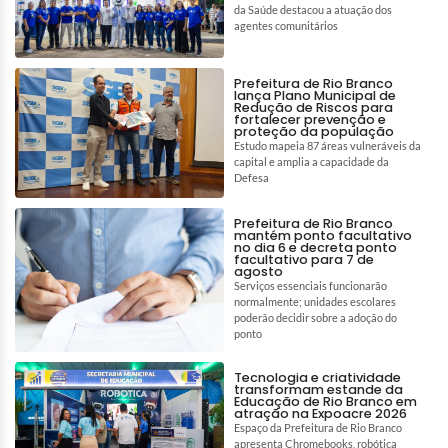
da Saúde destacou a atuação dos
agentes comunitários
Prefeitura de Rio Branco
lança Plano Municipal de
Redução de Riscos para
fortalecer prevenção e
proteção da população
Estudo mapeia 87 áreas vulneráveis da
capital e amplia a capacidade da
Defesa
Prefeitura de Rio Branco
mantém ponto facultativo
no dia 6 e decreta ponto
facultativo para 7 de
agosto
Serviços essenciais funcionarão
normalmente; unidades escolares
poderão decidir sobre a adoção do
ponto
Tecnologia e criatividade
transformam estande da
Educação de Rio Branco em
atração na Expoacre 2026
Espaço da Prefeitura de Rio Branco
apresenta Chromebooks, robótica