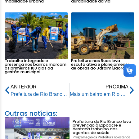
mobilidade urbana
durabilidade da via
Trabalho integrado e
Prefeitura nas Ruas leva
presença nos bairros marcam
escuta ativa e planejamento
os primeiros 100 dias da
de obras ao Jardim Eldorado
gestão municipal
ANTERIOR
PRÓXIMA
Prefeitura de Rio Branco faz conscientização sobre meio ambiente com a Escola de Educação Ambiental do Horto Florestal
Mais um bairro em Rio Branco passará a receber água 24 horas
Outras notícias:
Prefeitura de Rio Branco leva
prevenção à Expoacre e
destaca trabalho dos
agentes de saúde
Programação da Prefeitura no estande