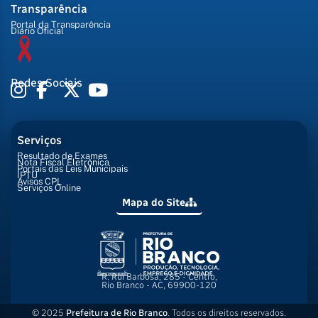
Transparência
Portal da Transparência
Diário Oficial
Redes Sociais
Serviços
Resultado de Exames
Nota Fiscal Eletrônica
Portais das Leis Municipais
IPTU
Avisos CPL
Serviços Online
Mapa do Site
R. Rui Barbosa, 285 - Centro,
Rio Branco - AC, 69900-120
© 2025
Prefeitura de Rio Branco
. Todos os direitos reservados.