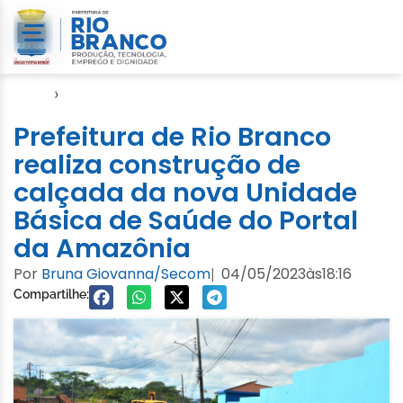
Início
›
Emurb
Prefeitura de Rio Branco
realiza construção de
calçada da nova Unidade
Básica de Saúde do Portal
da Amazônia
Por
Bruna Giovanna/Secom
04/05/2023
às
18:16
|
Compartilhe: