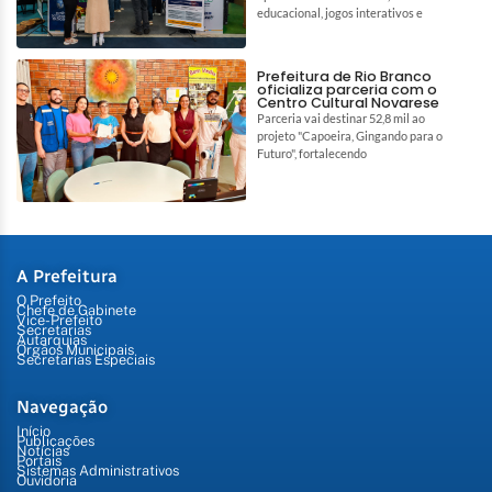
educacional, jogos interativos e
Prefeitura de Rio Branco
oficializa parceria com o
Centro Cultural Novarese
Parceria vai destinar 52,8 mil ao
projeto "Capoeira, Gingando para o
Futuro", fortalecendo
A Prefeitura
O Prefeito
Chefe de Gabinete
Vice-Prefeito
Secretarias
Autarquias
Órgãos Municipais
Secretarias Especiais
Navegação
Início
Publicações
Notícias
Portais
Sistemas Administrativos
Ouvidoria