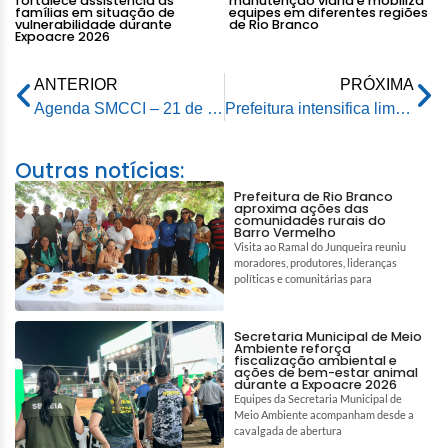
fortalece assistência às
manutenção viária e mobiliza
famílias em situação de
equipes em diferentes regiões
vulnerabilidade durante
de Rio Branco
Expoacre 2026
ANTERIOR
PRÓXIMA
Agenda SMCCI – 21 de maio de 2026
Prefeitura intensifica limpeza preventiva na Baixada da Sobral pelo programa “Prefeitura nas Ruas”
Outras notícias:
Prefeitura de Rio Branco
aproxima ações das
comunidades rurais do
Barro Vermelho
Visita ao Ramal do Junqueira reuniu
moradores, produtores, lideranças
políticas e comunitárias para
Secretaria Municipal de Meio
Ambiente reforça
fiscalização ambiental e
ações de bem-estar animal
durante a Expoacre 2026
Equipes da Secretaria Municipal de
Meio Ambiente acompanham desde a
cavalgada de abertura