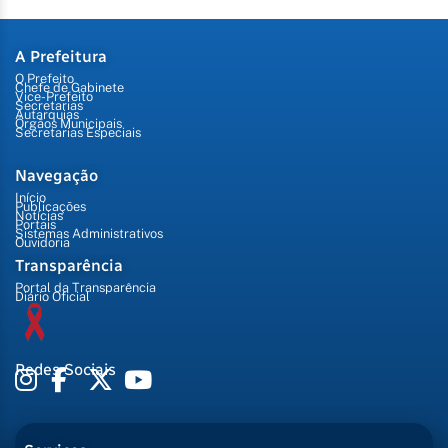
A Prefeitura
O Prefeito
Chefe de Gabinete
Vice-Prefeito
Secretarias
Autarquias
Órgãos Municipais
Secretarias Especiais
Navegação
Início
Publicações
Notícias
Portais
Sistemas Administrativos
Ouvidoria
Transparência
Portal da Transparência
Diário Oficial
Redes Sociais