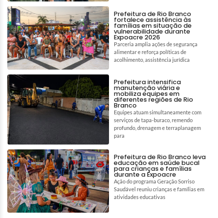
Prefeitura de Rio Branco
fortalece assistência às
famílias em situação de
vulnerabilidade durante
Expoacre 2026
Parceria amplia ações de segurança
alimentar e reforça políticas de
acolhimento, assistência jurídica
Prefeitura intensifica
manutenção viária e
mobiliza equipes em
diferentes regiões de Rio
Branco
Equipes atuam simultaneamente com
serviços de tapa-buraco, remendo
profundo, drenagem e terraplanagem
para
Prefeitura de Rio Branco leva
educação em saúde bucal
para crianças e famílias
durante a Expoacre
Ação do programa Geração Sorriso
Saudável reuniu crianças e famílias em
atividades educativas