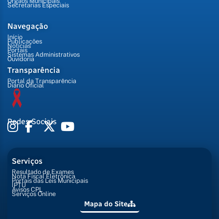
Órgãos Municipais
Secretarias Especiais
Navegação
Início
Publicações
Notícias
Portais
Sistemas Administrativos
Ouvidoria
Transparência
Portal da Transparência
Diário Oficial
Redes Sociais
Serviços
Resultado de Exames
Nota Fiscal Eletrônica
Portais das Leis Municipais
IPTU
Avisos CPL
Serviços Online
Mapa do Site