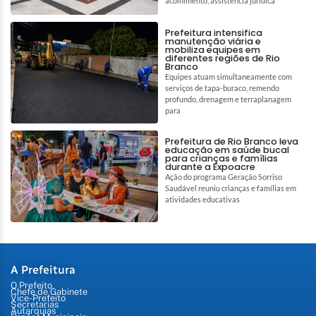
acolhimento, assistência jurídica
Prefeitura intensifica
manutenção viária e
mobiliza equipes em
diferentes regiões de Rio
Branco
Equipes atuam simultaneamente com
serviços de tapa-buraco, remendo
profundo, drenagem e terraplanagem
para
Prefeitura de Rio Branco leva
educação em saúde bucal
para crianças e famílias
durante a Expoacre
Ação do programa Geração Sorriso
Saudável reuniu crianças e famílias em
atividades educativas
A Prefeitura
O Prefeito
Chefe de Gabinete
Vice-Prefeito
Secretarias
Autarquias