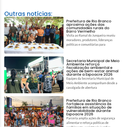
Outras notícias:
Prefeitura de Rio Branco
aproxima ações das
comunidades rurais do
Barro Vermelho
Visita ao Ramal do Junqueira reuniu
moradores, produtores, lideranças
políticas e comunitárias para
Secretaria Municipal de Meio
Ambiente reforça
fiscalização ambiental e
ações de bem-estar animal
durante a Expoacre 2026
Equipes da Secretaria Municipal de
Meio Ambiente acompanham desde a
cavalgada de abertura
Prefeitura de Rio Branco
fortalece assistência às
famílias em situação de
vulnerabilidade durante
Expoacre 2026
Parceria amplia ações de segurança
alimentar e reforça políticas de