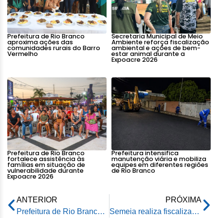
Prefeitura de Rio Branco
Secretaria Municipal de Meio
aproxima ações das
Ambiente reforça fiscalização
comunidades rurais do Barro
ambiental e ações de bem-
Vermelho
estar animal durante a
Expoacre 2026
Prefeitura de Rio Branco
Prefeitura intensifica
fortalece assistência às
manutenção viária e mobiliza
famílias em situação de
equipes em diferentes regiões
vulnerabilidade durante
de Rio Branco
Expoacre 2026
ANTERIOR
PRÓXIMA
Prefeitura de Rio Branco convoca a 11ª Conferência Municipal de Saúde
Semeia realiza fiscalização em Área de Proteção Ambiental