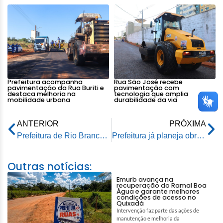
Prefeitura acompanha
Rua São José recebe
pavimentação da Rua Buriti e
pavimentação com
destaca melhoria na
tecnologia que amplia
mobilidade urbana
durabilidade da via
ANTERIOR
PRÓXIMA
Prefeitura de Rio Branco avança em manutenções pontuais nos bairros da capital
Prefeitura já planeja obras de recuperação dos ramais com a chegada do verão amazônico
Outras notícias:
Emurb avança na
recuperação do Ramal Boa
Água e garante melhores
condições de acesso no
Quixadá
Intervenção faz parte das ações de
manutenção e melhoria da