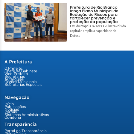
Prefeitura de Rio Branco
lança Plano Municipal de
Redução de Riscos para
fortalecer prevenção e
proteção da população
Estudo mapeia 87 áreas vulneráveis da
capital e amplia a capacidade da
Defesa
A Prefeitura
O Prefeito
Chefe de Gabinete
Vice-Prefeito
Secretarias
Autarquias
Órgãos Municipais
Secretarias Especiais
Navegação
Início
Publicações
Notícias
Portais
Sistemas Administrativos
Ouvidoria
Transparência
Portal da Transparência
Diário Oficial