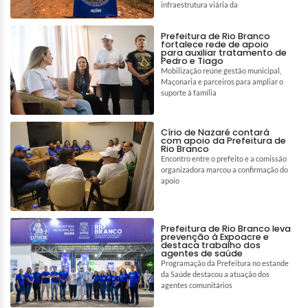
infraestrutura viária da
Prefeitura de Rio Branco
fortalece rede de apoio
para auxiliar tratamento de
Pedro e Tiago
Mobilização reúne gestão municipal,
Maçonaria e parceiros para ampliar o
suporte à família
Círio de Nazaré contará
com apoio da Prefeitura de
Rio Branco
Encontro entre o prefeito e a comissão
organizadora marcou a confirmação do
apoio
Prefeitura de Rio Branco leva
prevenção à Expoacre e
destaca trabalho dos
agentes de saúde
Programação da Prefeitura no estande
da Saúde destacou a atuação dos
agentes comunitários