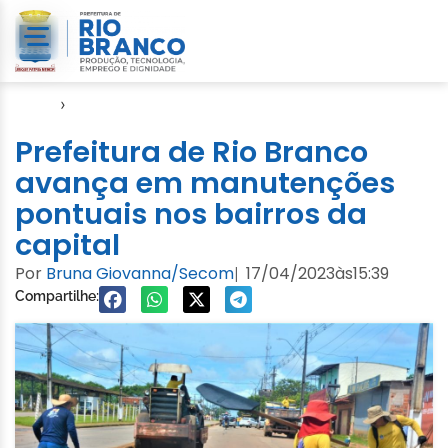
Início
›
Emurb
Prefeitura de Rio Branco
avança em manutenções
pontuais nos bairros da
capital
Por
Bruna Giovanna/Secom
17/04/2023
às
15:39
|
Compartilhe: