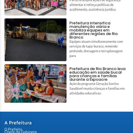
alimentar e reforça políticas de
acolhimento, assistência jurídica
Prefeitura intensifica
manutenção viária e
mobiliza equipes em
diferentes regiões de Rio
Branco
Equipes atuam simultaneamente com
serviços de tapa-buraco, remendo
profundo, drenagem e terraplanagem
para
Prefeitura de Rio Branco leva
educação em saúde bucal
para crianças e famílias
durante a Expoacre
Ação do programa Geração Sorriso
Saudável reuniu crianças e famílias em
atividades educativas
A Prefeitura
O Prefeito
Chefe de Gabinete