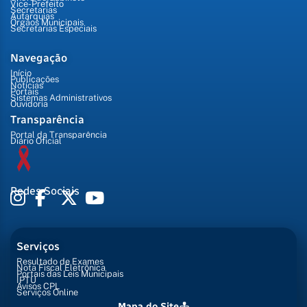
Vice-Prefeito
Secretarias
Autarquias
Órgãos Municipais
Secretarias Especiais
Navegação
Início
Publicações
Notícias
Portais
Sistemas Administrativos
Ouvidoria
Transparência
Portal da Transparência
Diário Oficial
Redes Sociais
Serviços
Resultado de Exames
Nota Fiscal Eletrônica
Portais das Leis Municipais
IPTU
Avisos CPL
Serviços Online
Mapa do Site