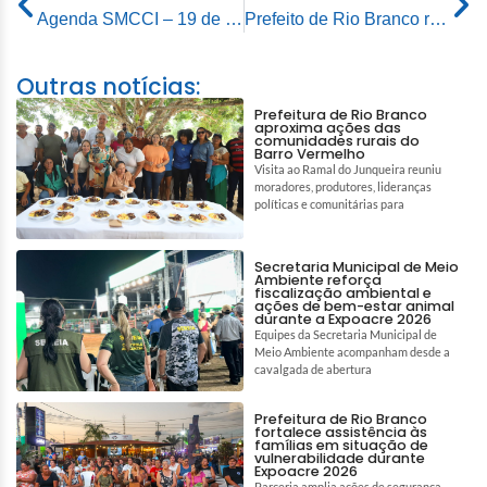
Agenda SMCCI – 19 de novembro de 2025
Prefeito de Rio Branco recebe representantes do Tribunal de Justiça para tratar do avanço da regularização fundiária em Rio Branco
Outras notícias:
Prefeitura de Rio Branco
aproxima ações das
comunidades rurais do
Barro Vermelho
Visita ao Ramal do Junqueira reuniu
moradores, produtores, lideranças
políticas e comunitárias para
Secretaria Municipal de Meio
Ambiente reforça
fiscalização ambiental e
ações de bem-estar animal
durante a Expoacre 2026
Equipes da Secretaria Municipal de
Meio Ambiente acompanham desde a
cavalgada de abertura
Prefeitura de Rio Branco
fortalece assistência às
famílias em situação de
vulnerabilidade durante
Expoacre 2026
Parceria amplia ações de segurança