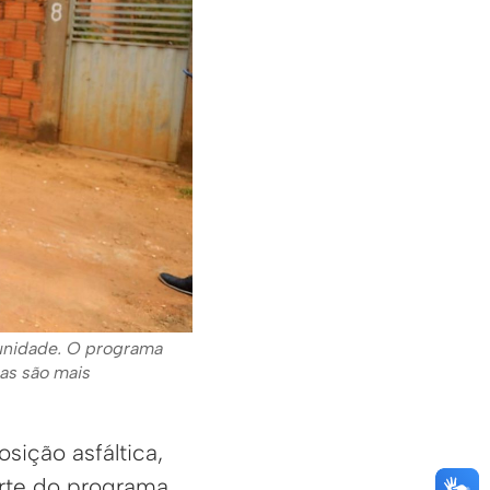
unidade. O programa
las são mais
ição asfáltica,
rte do programa