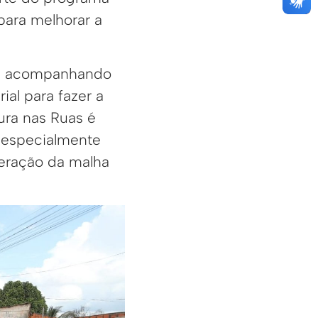
 para melhorar a
bus acompanhando
al para fazer a
ura nas Ruas é
, especialmente
eração da malha