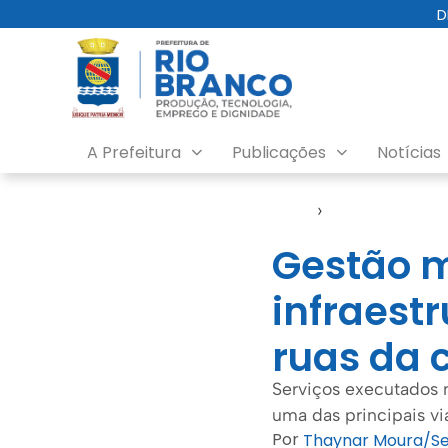
D
A Prefeitura
Publicações
Notícias
Início
›
Emurb
Gestão m
infraest
ruas da 
Serviços executados 
uma das principais vi
Por
Thaynar Moura/S