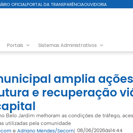
IÁRIO OFICIAL
PORTAL DA TRANSPARÊNCIA
OUVIDORIA
Portais
Sistemas Administrativos
unicipal amplia ações
rutura e recuperação v
capital
no Belo Jardim melhoram as condições de tráfego, ace
as utilizadas pela comunidade
08/06/2026
às
14:44
ecom
e
Adriano Mendes/Secom
|