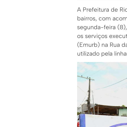
A Prefeitura de R
bairros, com aco
segunda-feira (8)
os serviços execu
(Emurb) na Rua da
utilizado pela linh