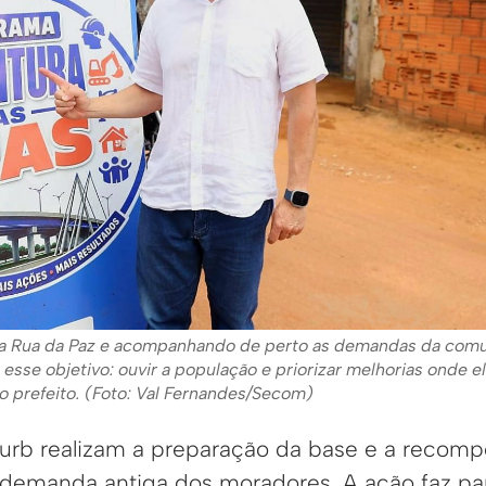
a Rua da Paz e acompanhando de perto as demandas da com
 esse objetivo: ouvir a população e priorizar melhorias onde e
o prefeito. (Foto: Val Fernandes/Secom)
rb realizam a preparação da base e a recompos
demanda antiga dos moradores. A ação faz pa