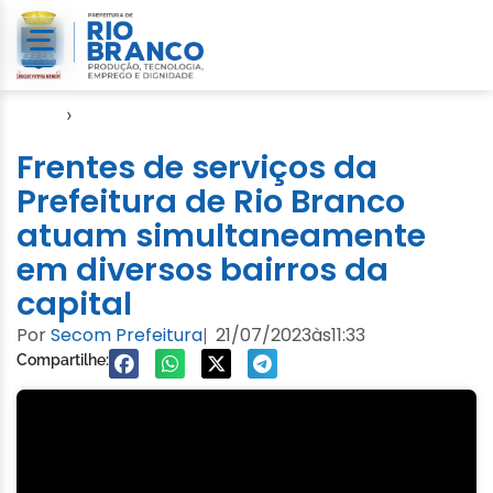
Início
›
Emurb
Frentes de serviços da
Prefeitura de Rio Branco
atuam simultaneamente
em diversos bairros da
capital
Por
Secom Prefeitura
21/07/2023
às
11:33
|
Compartilhe: