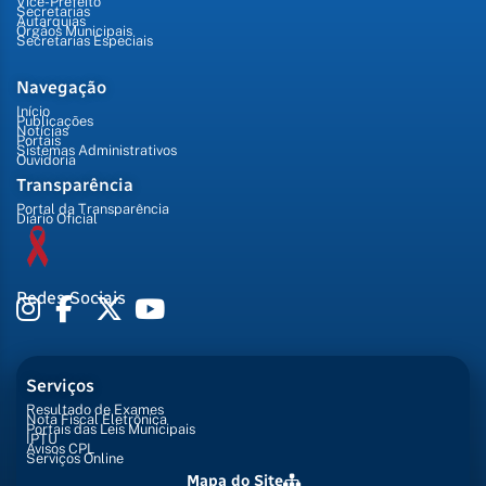
Vice-Prefeito
Secretarias
Autarquias
Órgãos Municipais
Secretarias Especiais
Navegação
Início
Publicações
Notícias
Portais
Sistemas Administrativos
Ouvidoria
Transparência
Portal da Transparência
Diário Oficial
Redes Sociais
Serviços
Resultado de Exames
Nota Fiscal Eletrônica
Portais das Leis Municipais
IPTU
Avisos CPL
Serviços Online
Mapa do Site