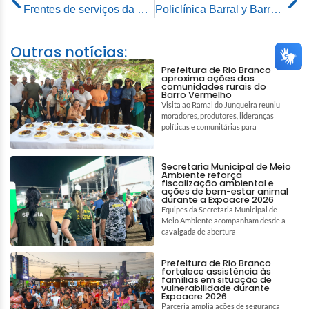
Frentes de serviços da Prefeitura de Rio Branco atuam simultaneamente em diversos bairros da capital
Policlínica Barral y Barral deixará de atender em horário estendido
Outras notícias:
Prefeitura de Rio Branco
aproxima ações das
comunidades rurais do
Barro Vermelho
Visita ao Ramal do Junqueira reuniu
moradores, produtores, lideranças
políticas e comunitárias para
Secretaria Municipal de Meio
Ambiente reforça
fiscalização ambiental e
ações de bem-estar animal
durante a Expoacre 2026
Equipes da Secretaria Municipal de
Meio Ambiente acompanham desde a
cavalgada de abertura
Prefeitura de Rio Branco
fortalece assistência às
famílias em situação de
vulnerabilidade durante
Expoacre 2026
Parceria amplia ações de segurança