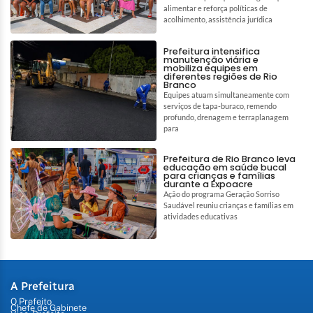
alimentar e reforça políticas de
acolhimento, assistência jurídica
Prefeitura intensifica
manutenção viária e
mobiliza equipes em
diferentes regiões de Rio
Branco
Equipes atuam simultaneamente com
serviços de tapa-buraco, remendo
profundo, drenagem e terraplanagem
para
Prefeitura de Rio Branco leva
educação em saúde bucal
para crianças e famílias
durante a Expoacre
Ação do programa Geração Sorriso
Saudável reuniu crianças e famílias em
atividades educativas
A Prefeitura
O Prefeito
Chefe de Gabinete