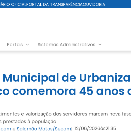
IÁRIO OFICIAL
PORTAL DA TRANSPARÊNCIA
OUVIDORIA
Portais
Sistemas Administrativos
Municipal de Urbaniz
nco comemora 45 anos 
stimentos e valorização dos servidores marcam nova fas
s prestados à população
12/06/2026
às
21:35
ecom
e
Salomão Matos/Secom
|