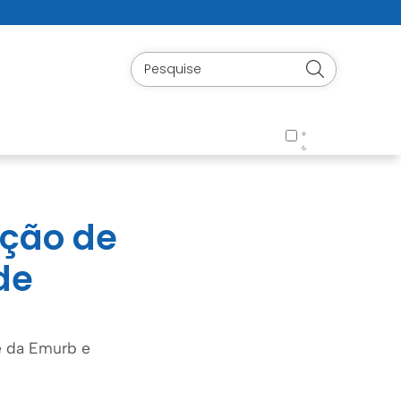
ação de
de
e da Emurb e