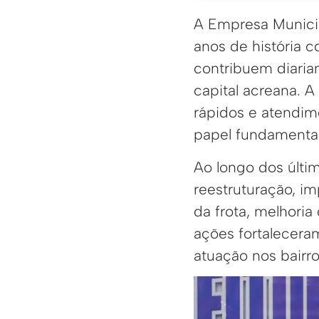
A Empresa Munici
anos de história 
contribuem diaria
capital acreana. 
rápidos e atendi
papel fundamental
Ao longo dos últi
reestruturação, i
da frota, melhoria
ações fortalecera
atuação nos bairr