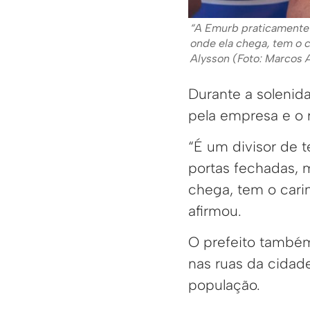
“A Emurb praticamente 
onde ela chega, tem o c
Alysson (Foto: Marcos 
Durante a solenid
pela empresa e o 
“É um divisor de 
portas fechadas, m
chega, tem o cari
afirmou.
O prefeito também
nas ruas da cidade
população.