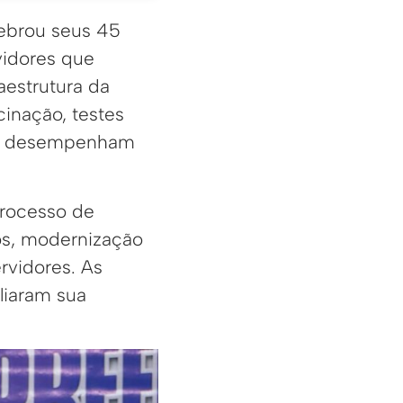
ebrou seus 45
vidores que
aestrutura da
inação, testes
que desempenham
processo de
os, modernização
rvidores. As
liaram sua