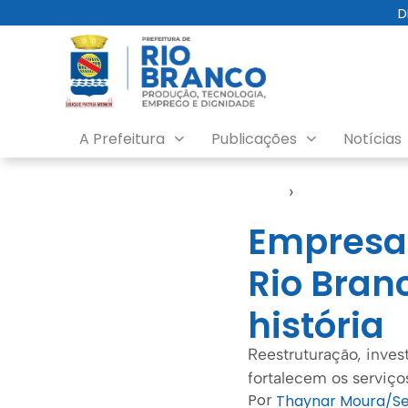
D
A Prefeitura
Publicações
Notícias
Início
›
Emurb
Empresa 
Rio Bra
história
Reestruturação, inve
fortalecem os serviço
Por
Thaynar Moura/S