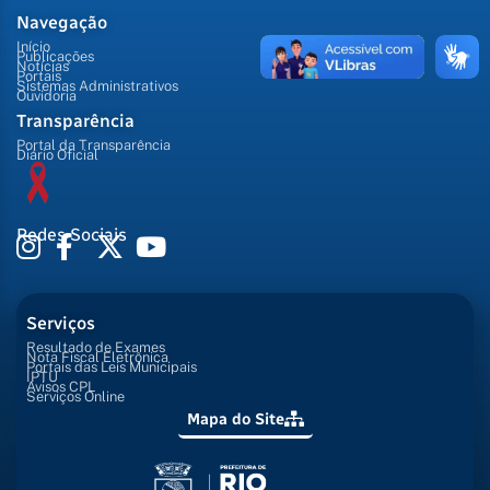
Navegação
Início
Publicações
Notícias
Portais
Sistemas Administrativos
Ouvidoria
Transparência
Portal da Transparência
Diário Oficial
Redes Sociais
Serviços
Resultado de Exames
Nota Fiscal Eletrônica
Portais das Leis Municipais
IPTU
Avisos CPL
Serviços Online
Mapa do Site