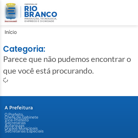
Início
Categoria:
Parece que não pudemos encontrar o
que você está procurando.
A Prefeitura
O Prefeito
Chefe de Gabinete
Vice-Prefeito
Secretarias
Autarquias
Órgãos Municipais
Secretarias Especiais