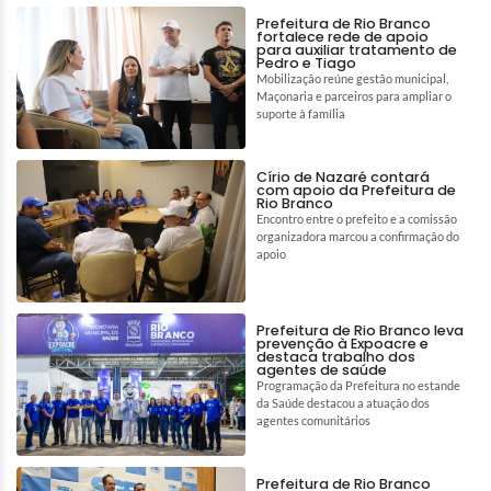
Prefeitura de Rio Branco
fortalece rede de apoio
para auxiliar tratamento de
Pedro e Tiago
Mobilização reúne gestão municipal,
Maçonaria e parceiros para ampliar o
suporte à família
Círio de Nazaré contará
com apoio da Prefeitura de
Rio Branco
Encontro entre o prefeito e a comissão
organizadora marcou a confirmação do
apoio
Prefeitura de Rio Branco leva
prevenção à Expoacre e
destaca trabalho dos
agentes de saúde
Programação da Prefeitura no estande
da Saúde destacou a atuação dos
agentes comunitários
Prefeitura de Rio Branco