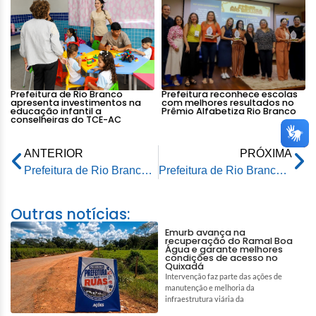
Prefeitura de Rio Branco
Prefeitura reconhece escolas
apresenta investimentos na
com melhores resultados no
educação infantil a
Prêmio Alfabetiza Rio Branco
conselheiras do TCE-AC
ANTERIOR
PRÓXIMA
Prefeitura de Rio Branco realiza 1º Baile da Melhor Idade na Praça da Juventude
Prefeitura de Rio Branco anuncia prorrogação para data de pagamento do Refis 2022
Outras notícias:
Emurb avança na
recuperação do Ramal Boa
Água e garante melhores
condições de acesso no
Quixadá
Intervenção faz parte das ações de
manutenção e melhoria da
infraestrutura viária da