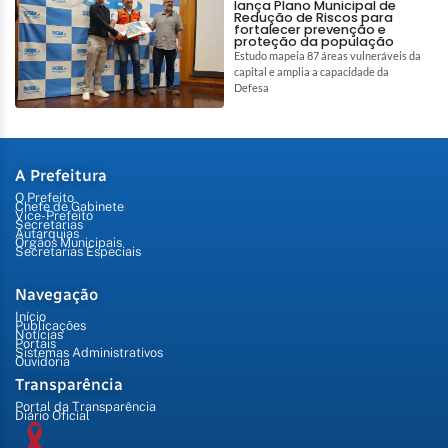
lança Plano Municipal de
Redução de Riscos para
fortalecer prevenção e
proteção da população
Estudo mapeia 87 áreas vulneráveis da
capital e amplia a capacidade da
Defesa
A Prefeitura
O Prefeito
Chefe de Gabinete
Vice-Prefeito
Secretarias
Autarquias
Órgãos Municipais
Secretarias Especiais
Navegação
Início
Publicações
Notícias
Portais
Sistemas Administrativos
Ouvidoria
Transparência
Portal da Transparência
Diário Oficial