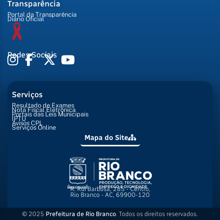
Transparência
Portal da Transparência
Diário Oficial
Redes Sociais
Serviços
Resultado de Exames
Nota Fiscal Eletrônica
Portais das Leis Municipais
IPTU
Avisos CPL
Serviços Online
Mapa do Site
R. Rui Barbosa, 285 - Centro,
Rio Branco - AC, 69900-120
© 2025
Prefeitura de Rio Branco
. Todos os direitos reservados.