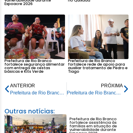
vulnerabilidade durante
no Quixadá
Expoacre 2026
Prefeitura de Rio Branco
Prefeitura de Rio Branco
fortalece segurança alimentar
fortalece rede de apoio para
com entrega de cestas
auxiliar tratamento de Pedro e
básicas e Kits Verde
Tiago
ANTERIOR
PRÓXIMA
Prefeitura de Rio Branco e Governo do Acre promovem ação pela redução da mortalidade materna
Prefeitura de Rio Branco avança nas obras do Mercado Elias Mansour com apoio de consultoria especializada
Outras notícias:
Prefeitura de Rio Branco
fortalece assistência às
famílias em situação de
vulnerabilidade durante