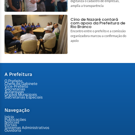
digitaliza o cadastro de empresas,
amplia a transparência
Círio de Nazaré contará
com apoio da Prefeitura de
Rio Branco
Encontro entre o prefeito e a comissão
organizadora marcou a confirmação do
apoio
A Prefeitura
O Prefeito
Chefe de Gabinete
Vice-Prefeito
Secretarias
Autarquias
Órgãos Municipais
Secretarias Especiais
Navegação
Início
Publicações
Notícias
Portais
Sistemas Administrativos
Ouvidoria