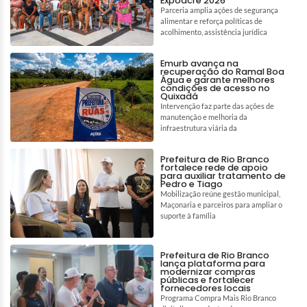
Expoacre 2026
Parceria amplia ações de segurança
alimentar e reforça políticas de
acolhimento, assistência jurídica
Emurb avança na
recuperação do Ramal Boa
Água e garante melhores
condições de acesso no
Quixadá
Intervenção faz parte das ações de
manutenção e melhoria da
infraestrutura viária da
Prefeitura de Rio Branco
fortalece rede de apoio
para auxiliar tratamento de
Pedro e Tiago
Mobilização reúne gestão municipal,
Maçonaria e parceiros para ampliar o
suporte à família
Prefeitura de Rio Branco
lança plataforma para
modernizar compras
públicas e fortalecer
fornecedores locais
Programa Compra Mais Rio Branco