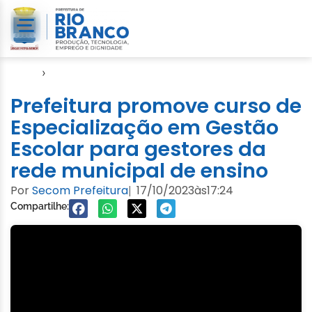
Início
›
Educação
Prefeitura promove curso de
Especialização em Gestão
Escolar para gestores da
rede municipal de ensino
Por
Secom Prefeitura
17/10/2023
às
17:24
|
Compartilhe: