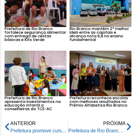
Prefeitura de Rio Branco
Rio Branco mantém 2º melhor
fortalece segurança alimentar
Ideb entre as capitais e
com entrega de cestas
alcança nota 6,8 no ensino
básicas e Kits Verde
fundamental
Prefeitura de Rio Branco
Prefeitura reconhece escolas
apresenta investimentos na
com melhores resultados no
educação infantil a
Prêmio Alfabetiza Rio Branco
conselheiras do TCE-AC
ANTERIOR
PRÓXIMA
Prefeitura promove curso de Especialização em Gestão Escolar para gestores da rede municipal de ensino
Prefeitura de Rio Branco lança programa de coleta seletiva