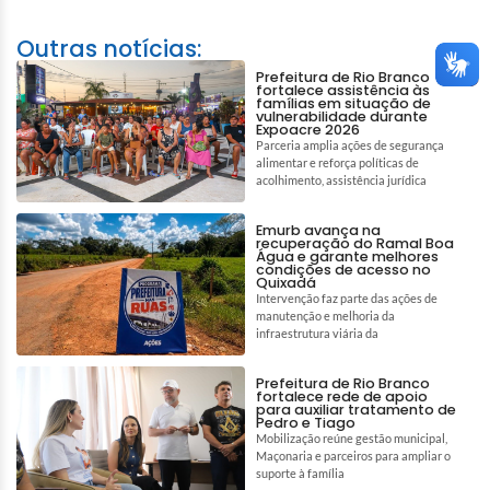
Outras notícias:
Prefeitura de Rio Branco
fortalece assistência às
famílias em situação de
vulnerabilidade durante
Expoacre 2026
Parceria amplia ações de segurança
alimentar e reforça políticas de
acolhimento, assistência jurídica
Emurb avança na
recuperação do Ramal Boa
Água e garante melhores
condições de acesso no
Quixadá
Intervenção faz parte das ações de
manutenção e melhoria da
infraestrutura viária da
Prefeitura de Rio Branco
fortalece rede de apoio
para auxiliar tratamento de
Pedro e Tiago
Mobilização reúne gestão municipal,
Maçonaria e parceiros para ampliar o
suporte à família