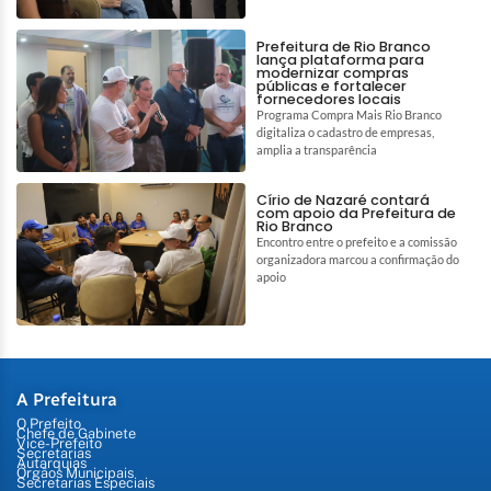
Prefeitura de Rio Branco
lança plataforma para
modernizar compras
públicas e fortalecer
fornecedores locais
Programa Compra Mais Rio Branco
digitaliza o cadastro de empresas,
amplia a transparência
Círio de Nazaré contará
com apoio da Prefeitura de
Rio Branco
Encontro entre o prefeito e a comissão
organizadora marcou a confirmação do
apoio
A Prefeitura
O Prefeito
Chefe de Gabinete
Vice-Prefeito
Secretarias
Autarquias
Órgãos Municipais
Secretarias Especiais