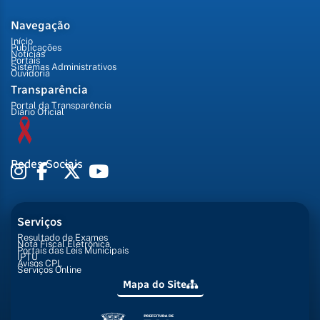
Navegação
Início
Publicações
Notícias
Portais
Sistemas Administrativos
Ouvidoria
Transparência
Portal da Transparência
Diário Oficial
Redes Sociais
Serviços
Resultado de Exames
Nota Fiscal Eletrônica
Portais das Leis Municipais
IPTU
Avisos CPL
Serviços Online
Mapa do Site