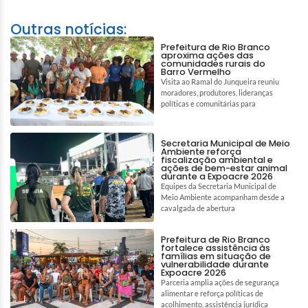
Outras notícias:
Prefeitura de Rio Branco
aproxima ações das
comunidades rurais do
Barro Vermelho
Visita ao Ramal do Junqueira reuniu
moradores, produtores, lideranças
políticas e comunitárias para
Secretaria Municipal de Meio
Ambiente reforça
fiscalização ambiental e
ações de bem-estar animal
durante a Expoacre 2026
Equipes da Secretaria Municipal de
Meio Ambiente acompanham desde a
cavalgada de abertura
Prefeitura de Rio Branco
fortalece assistência às
famílias em situação de
vulnerabilidade durante
Expoacre 2026
Parceria amplia ações de segurança
alimentar e reforça políticas de
acolhimento, assistência jurídica