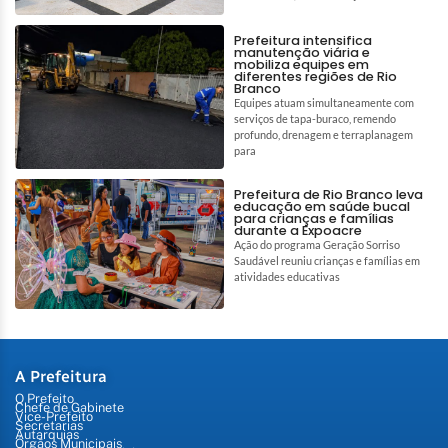
Prefeitura intensifica
manutenção viária e
mobiliza equipes em
diferentes regiões de Rio
Branco
Equipes atuam simultaneamente com
serviços de tapa-buraco, remendo
profundo, drenagem e terraplanagem
para
Prefeitura de Rio Branco leva
educação em saúde bucal
para crianças e famílias
durante a Expoacre
Ação do programa Geração Sorriso
Saudável reuniu crianças e famílias em
atividades educativas
A Prefeitura
O Prefeito
Chefe de Gabinete
Vice-Prefeito
Secretarias
Autarquias
Órgãos Municipais