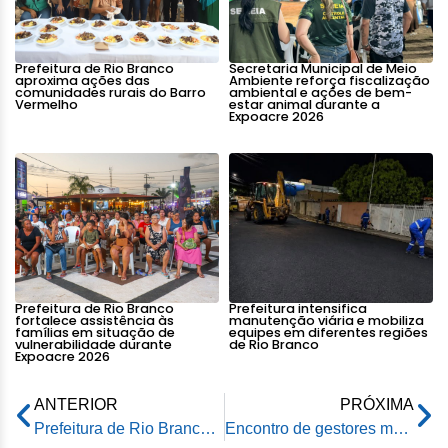
Prefeitura de Rio Branco
Secretaria Municipal de Meio
aproxima ações das
Ambiente reforça fiscalização
comunidades rurais do Barro
ambiental e ações de bem-
Vermelho
estar animal durante a
Expoacre 2026
Prefeitura de Rio Branco
Prefeitura intensifica
fortalece assistência às
manutenção viária e mobiliza
famílias em situação de
equipes em diferentes regiões
vulnerabilidade durante
de Rio Branco
Expoacre 2026
ANTERIOR
PRÓXIMA
Prefeitura de Rio Branco alerta beneficiários do Bolsa Família sobre encerramento da segunda vigência em dezembro
Encontro de gestores municipais destaca fechamento positivo das contas em 2025 e avanços na gestão