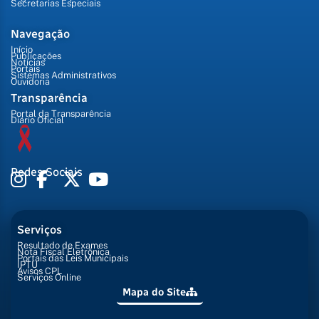
Secretarias Especiais
Navegação
Início
Publicações
Notícias
Portais
Sistemas Administrativos
Ouvidoria
Transparência
Portal da Transparência
Diário Oficial
Redes Sociais
Serviços
Resultado de Exames
Nota Fiscal Eletrônica
Portais das Leis Municipais
IPTU
Avisos CPL
Serviços Online
Mapa do Site