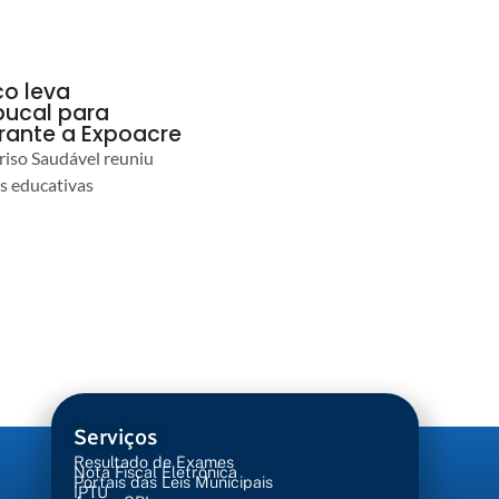
co leva
ucal para
urante a Expoacre
iso Saudável reuniu
es educativas
Serviços
Resultado de Exames
Nota Fiscal Eletrônica
Portais das Leis Municipais
IPTU