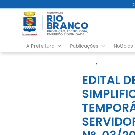
D
A Prefeitura
Publicações
Notícias
Início
›
Editais e Proce
EDITAL D
SIMPLIF
TEMPORÁ
SERVIDOR