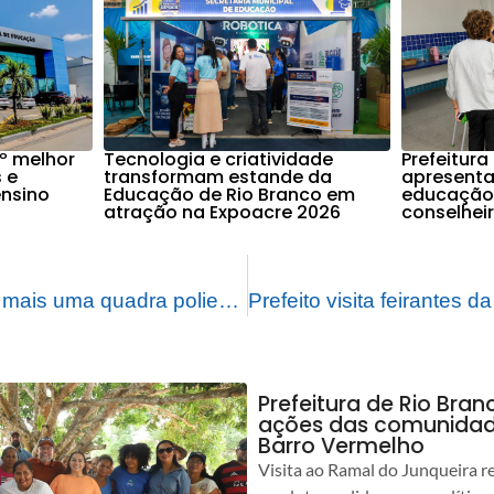
º melhor
Tecnologia e criatividade
Prefeitura
 e
transformam estande da
apresenta
ensino
Educação de Rio Branco em
educação i
atração na Expoacre 2026
conselhei
Prefeitura entrega mais uma quadra poliesportiva; agora, no bairro Triângulo Velho
Prefeitura de Rio Bra
ações das comunidade
Barro Vermelho
Visita ao Ramal do Junqueira r