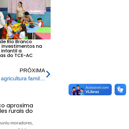
 de Rio Branco
 investimentos na
nfantil a
ras do TCE-AC
PRÓXIMA
Prefeito visita feirantes da agricultura familiar no Calafate
nco aproxima
s rurais do
euniu moradores,