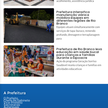
acolhimento, assistência jurídica
Prefeitura intensifica
manutenção viária e
mobiliza equipes em
diferentes regiões de Rio
Branco
Equipes atuam simultaneamente com
serviços de tapa-buraco, remendo
profundo, drenagem e terraplanagem
para
Prefeitura de Rio Branco leva
educação em saúde bucal
para crianças e famílias
durante a Expoacre
Ação do programa Geração Sorriso
Saudável reuniu crianças e famílias em
atividades educativas
A Prefeitura
O Prefeito
Chefe de Gabinete
Vice-Prefeito
Secretarias
Autarquias