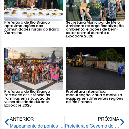
Prefeitura de Rio Branco
Secretaria Municipal de Meio
aproxima ações das
Ambiente reforça fiscalização
comunidades rurais do Barro
ambiental e ações de bem-
Vermelho
estar animal durante a
Expoacre 2026
Prefeitura de Rio Branco
Prefeitura intensifica
fortalece assistência às
manutenção viária e mobiliza
famílias em situação de
equipes em diferentes regiões
vulnerabilidade durante
de Rio Branco
Expoacre 2026
ANTERIOR
PRÓXIMA
Mapeamento de pontos de coleta de logística reversa facilita acesso a descarte adequado de resíduos especiais
Prefeitura e Governo do Estado ampliam parcerias em obras de infraestrutura em Rio Branco