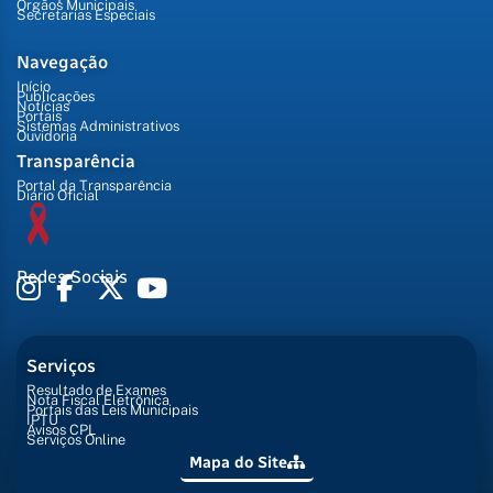
Órgãos Municipais
Secretarias Especiais
Navegação
Início
Publicações
Notícias
Portais
Sistemas Administrativos
Ouvidoria
Transparência
Portal da Transparência
Diário Oficial
Redes Sociais
Serviços
Resultado de Exames
Nota Fiscal Eletrônica
Portais das Leis Municipais
IPTU
Avisos CPL
Serviços Online
Mapa do Site