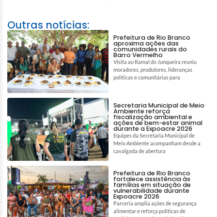
Outras notícias:
Prefeitura de Rio Branco
aproxima ações das
comunidades rurais do
Barro Vermelho
Visita ao Ramal do Junqueira reuniu
moradores, produtores, lideranças
políticas e comunitárias para
Secretaria Municipal de Meio
Ambiente reforça
fiscalização ambiental e
ações de bem-estar animal
durante a Expoacre 2026
Equipes da Secretaria Municipal de
Meio Ambiente acompanham desde a
cavalgada de abertura
Prefeitura de Rio Branco
fortalece assistência às
famílias em situação de
vulnerabilidade durante
Expoacre 2026
Parceria amplia ações de segurança
alimentar e reforça políticas de