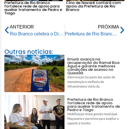
Prefeitura de Rio Branco
Círio de Nazaré contará com
fortalece rede de apoio para
apoio da Prefeitura de Rio
auxiliar tratamento de Pedro e
Branco
Tiago
ANTERIOR
PRÓXIMA
Rio Branco celebra o Dia dos Geoglifos com programação que une turismo, ciência e educação patrimonial
Prefeitura de Rio Branco avança com pavimentação de ruas no bairro Santa Cecília
Outras notícias:
Emurb avança na
recuperação do Ramal Boa
Água e garante melhores
condições de acesso no
Quixadá
Intervenção faz parte das ações de
manutenção e melhoria da
infraestrutura viária da
Prefeitura de Rio Branco
fortalece rede de apoio
para auxiliar tratamento de
Pedro e Tiago
Mobilização reúne gestão municipal,
Maçonaria e parceiros para ampliar o
suporte à família