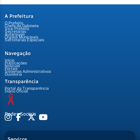
A Prefeitura
O Prefeito
Chefe de Gabinete
Vice-Prefeito
Secretarias
Autarquias
Órgãos Municipais
Secretarias Especiais
Navegação
Início
Publicações
Notícias
Portais
Sistemas Administrativos
Ouvidoria
Transparência
Portal da Transparência
Diário Oficial
Redes Sociais
Serviços