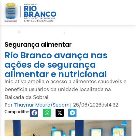
Início
›
Direitos Humanos
›
SASDH
Segurança alimentar
Rio Branco avança nas
ações de segurança
alimentar e nutricional
Iniciativa amplia o acesso a alimentos saudáveis e
beneficia usuários da unidade localizada na
Baixada da Sobral
Por
Thaynar Moura/Secom
26/06/2026
às
14:32
|
Compartilhe: