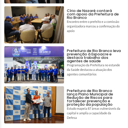
Círio de Nazaré contará
com apoio da Prefeitura de
Rio Branco
Encontro entre o prefeito e a comissão
organizadora marcou a confirmação do
apoio
Prefeitura de Rio Branco leva
prevenção à Expoacre e
destaca trabalho dos
agentes de saúde
Programação da Prefeitura no estande
da Saúde destacou a atuação dos
agentes comunitários
Prefeitura de Rio Branco
lança Plano Municipal de
Redução de Riscos para
fortalecer prevenção e
proteção da população
Estudo mapeia 87 áreas vulneráveis da
capital e amplia a capacidade da
Defesa