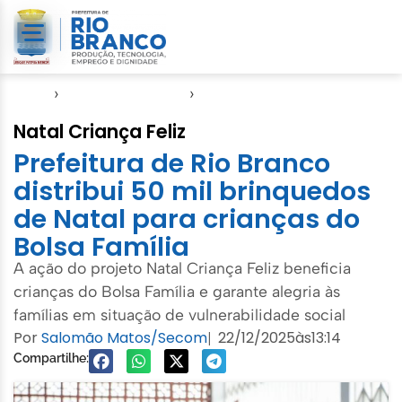
Início
›
Direitos Humanos
›
SASDH
Natal Criança Feliz
Prefeitura de Rio Branco
distribui 50 mil brinquedos
de Natal para crianças do
Bolsa Família
A ação do projeto Natal Criança Feliz beneficia
crianças do Bolsa Família e garante alegria às
famílias em situação de vulnerabilidade social
Por
Salomão Matos/Secom
22/12/2025
às
13:14
|
Compartilhe: