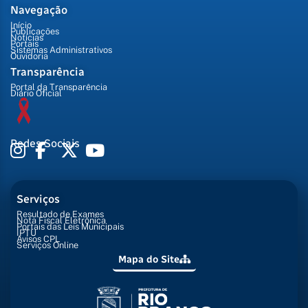
Navegação
Início
Publicações
Notícias
Portais
Sistemas Administrativos
Ouvidoria
Transparência
Portal da Transparência
Diário Oficial
Redes Sociais
Serviços
Resultado de Exames
Nota Fiscal Eletrônica
Portais das Leis Municipais
IPTU
Avisos CPL
Serviços Online
Mapa do Site