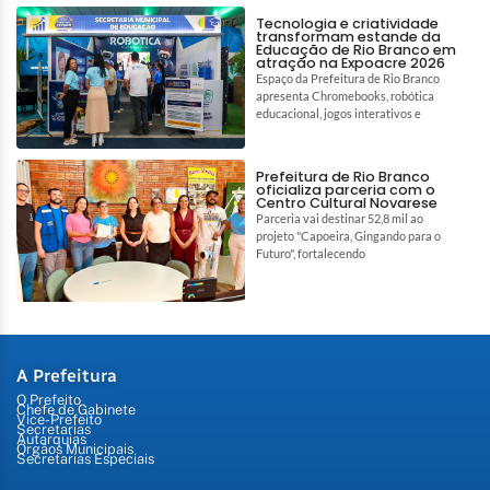
Tecnologia e criatividade
transformam estande da
Educação de Rio Branco em
atração na Expoacre 2026
Espaço da Prefeitura de Rio Branco
apresenta Chromebooks, robótica
educacional, jogos interativos e
Prefeitura de Rio Branco
oficializa parceria com o
Centro Cultural Novarese
Parceria vai destinar 52,8 mil ao
projeto "Capoeira, Gingando para o
Futuro", fortalecendo
A Prefeitura
O Prefeito
Chefe de Gabinete
Vice-Prefeito
Secretarias
Autarquias
Órgãos Municipais
Secretarias Especiais