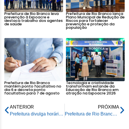
Prefeitura de Rio Branco leva
Prefeitura de Rio Branco lança
prevenção à Expoacre e
Plano Municipal de Redução de
destaca trabalho dos agentes
Riscos para fortalecer
de saúde
prevenção e proteção da
população
Prefeitura de Rio Branco
Tecnologia e criatividade
mantém ponto facultativo no
transformam estande da
dia 6 e decreta ponto
Educação de Rio Branco em
facultativo para 7 de agosto
atração na Expoacre 2026
ANTERIOR
PRÓXIMA
Prefeitura divulga horários de funcionamento dos parques e da Ecoteca no fim de ano
Prefeitura de Rio Branco distribui 50 mil brinquedos para crianças do Bolsa Família