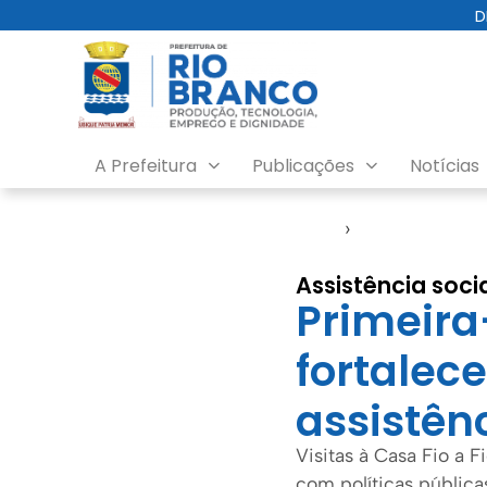
D
A Prefeitura
Publicações
Notícias
Início
›
Direitos Human
Assistência soci
Primeir
fortalec
assistên
Visitas à Casa Fio a 
com políticas pública