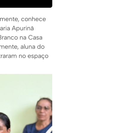
a mente, conhece
aria Apurinã
 Branco na Casa
lmente, aluna do
traram no espaço