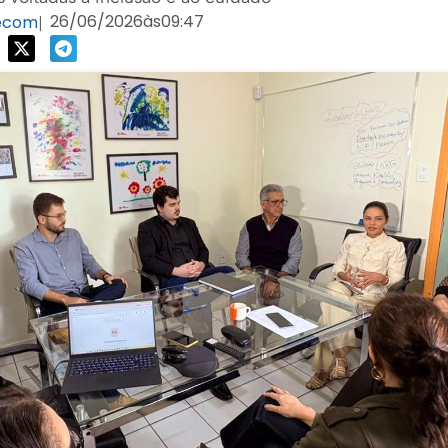
26/06/2026
às
09:47
ecom
|