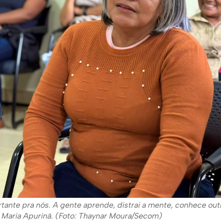
rtante pra nós. A gente aprende, distrai a mente, conhece ou
u Maria Apurinã. (Foto: Thaynar Moura/Secom)