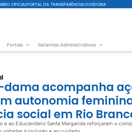
IÁRIO OFICIAL
PORTAL DA TRANSPARÊNCIA
OUVIDORIA
Portais
Sistemas Administrativos
os
al
a-dama acompanha aç
em autonomia feminina
cia social em Rio Branc
Fio e ao Educandário Santa Margarida reforçaram o comp
s voltadas à inclusão e ao cuidado