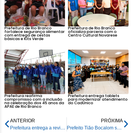
Prefeitura de Rio Branco
Prefeitura de Rio Branco
fortalece segurança alimentar
oficializa parceria com o
com entrega de cestas
Centro Cultural Novarese
básicas e Kits Verde
Prefeitura reafirma
Prefeitura entrega tablets
compromisso com a inclusão
para modernizar atendimento
na celebração dos 45 anos da
do CadÚnico
APAE de Rio Branco
ANTERIOR
PRÓXIMA
Prefeitura entrega a revitalização do Centro de Assistência Social Cras da Sobral
Prefeito Tião Bocalom sanciona lei de monitoramento por câmeras em loteamento de Rio Branco