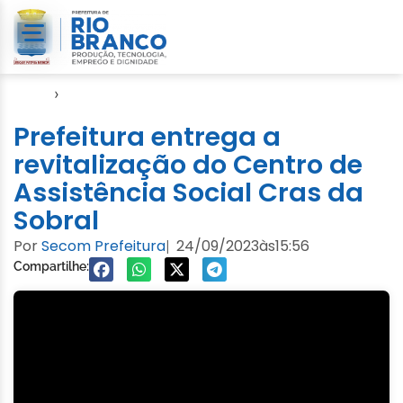
Início
›
Direitos Humanos
Prefeitura entrega a
revitalização do Centro de
Assistência Social Cras da
Sobral
Por
Secom Prefeitura
24/09/2023
às
15:56
|
Compartilhe: