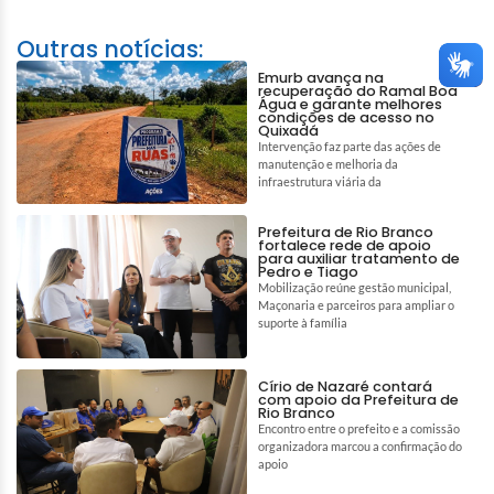
Outras notícias:
Emurb avança na
recuperação do Ramal Boa
Água e garante melhores
condições de acesso no
Quixadá
Intervenção faz parte das ações de
manutenção e melhoria da
infraestrutura viária da
Prefeitura de Rio Branco
fortalece rede de apoio
para auxiliar tratamento de
Pedro e Tiago
Mobilização reúne gestão municipal,
Maçonaria e parceiros para ampliar o
suporte à família
Círio de Nazaré contará
com apoio da Prefeitura de
Rio Branco
Encontro entre o prefeito e a comissão
organizadora marcou a confirmação do
apoio