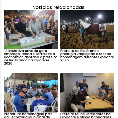
Notícias relacionadas:
“A iniciativa privada gera
Prefeito de Rio Branco
emprego, renda e fortalece a
prestigia vaquejada e recebe
economia”, destaca o prefeito
homenagem durante Expoacre
de Rio Branco na Expoacre
2026
2026
Prefeitura homenageia pais
Prefeito reúne vereadores na
da Secretaria Municipal de
Expoacre e alinha prioridades