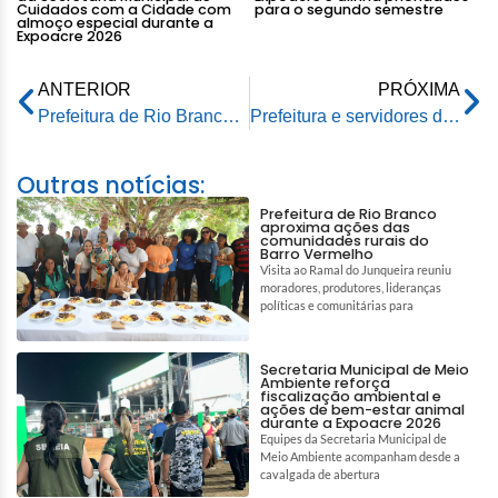
Cuidados com a Cidade com
para o segundo semestre
almoço especial durante a
Expoacre 2026
ANTERIOR
PRÓXIMA
Prefeitura de Rio Branco leva mais arborização e qualidade de vida à Praça do Aroeira com plantio de 150 mudas
Prefeitura e servidores da Educação chegam a acordo durante audiência de conciliação no TJAC
Outras notícias:
Prefeitura de Rio Branco
aproxima ações das
comunidades rurais do
Barro Vermelho
Visita ao Ramal do Junqueira reuniu
moradores, produtores, lideranças
políticas e comunitárias para
Secretaria Municipal de Meio
Ambiente reforça
fiscalização ambiental e
ações de bem-estar animal
durante a Expoacre 2026
Equipes da Secretaria Municipal de
Meio Ambiente acompanham desde a
cavalgada de abertura