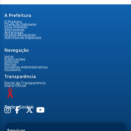
A Prefeitura
O Prefeito
Chefe de Gabinete
Vice-Prefeito
Secretarias
Autarquias
Órgãos Municipais
Secretarias Especiais
Navegação
Início
Publicações
Notícias
Portais
Sistemas Administrativos
Ouvidoria
Transparência
Portal da Transparência
Diário Oficial
Redes Sociais
Serviços