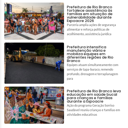
Prefeitura de Rio Branco
fortalece assistência às
famílias em situação de
vulnerabilidade durante
Expoacre 2026
Parceria amplia ações de segurança
alimentar e reforça políticas de
acolhimento, assistência jurídica
Prefeitura intensifica
manutenção viária e
mobiliza equipes em
diferentes regiões de Rio
Branco
Equipes atuam simultaneamente com
serviços de tapa-buraco, remendo
profundo, drenagem e terraplanagem
para
Prefeitura de Rio Branco leva
educação em saúde bucal
para crianças e famílias
durante a Expoacre
Ação do programa Geração Sorriso
Saudável reuniu crianças e famílias em
atividades educativas