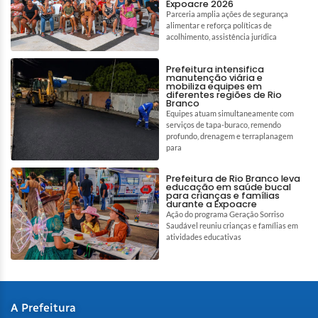
Expoacre 2026
Parceria amplia ações de segurança
alimentar e reforça políticas de
acolhimento, assistência jurídica
Prefeitura intensifica
manutenção viária e
mobiliza equipes em
diferentes regiões de Rio
Branco
Equipes atuam simultaneamente com
serviços de tapa-buraco, remendo
profundo, drenagem e terraplanagem
para
Prefeitura de Rio Branco leva
educação em saúde bucal
para crianças e famílias
durante a Expoacre
Ação do programa Geração Sorriso
Saudável reuniu crianças e famílias em
atividades educativas
A Prefeitura