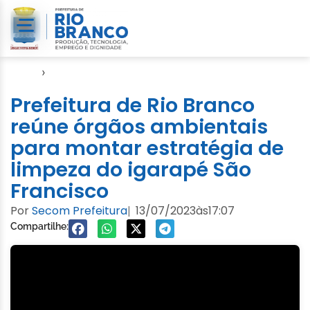
Início
›
Defesa Civil
Prefeitura de Rio Branco
reúne órgãos ambientais
para montar estratégia de
limpeza do igarapé São
Francisco
Por
Secom Prefeitura
13/07/2023
às
17:07
|
Compartilhe: