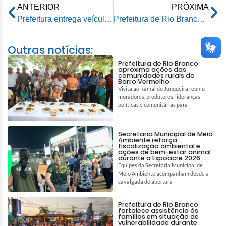
ANTERIOR
PRÓXIMA
Prefeitura entrega veículo para o Projeto Recriança
Prefeitura de Rio Branco realiza itinerante no polo de assentamento Wilson Pinheiro
Outras notícias:
Prefeitura de Rio Branco
aproxima ações das
comunidades rurais do
Barro Vermelho
Visita ao Ramal do Junqueira reuniu
moradores, produtores, lideranças
políticas e comunitárias para
Secretaria Municipal de Meio
Ambiente reforça
fiscalização ambiental e
ações de bem-estar animal
durante a Expoacre 2026
Equipes da Secretaria Municipal de
Meio Ambiente acompanham desde a
cavalgada de abertura
Prefeitura de Rio Branco
fortalece assistência às
famílias em situação de
vulnerabilidade durante