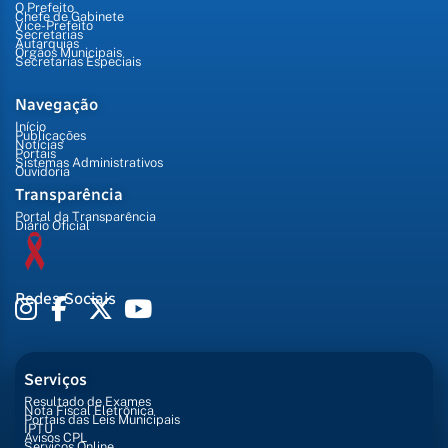
O Prefeito
Chefe de Gabinete
Vice-Prefeito
Secretarias
Autarquias
Órgãos Municipais
Secretarias Especiais
Navegação
Início
Publicações
Notícias
Portais
Sistemas Administrativos
Ouvidoria
Transparência
Portal da Transparência
Diário Oficial
Redes Sociais
Serviços
Resultado de Exames
Nota Fiscal Eletrônica
Portais das Leis Municipais
IPTU
Avisos CPL
Serviços Online