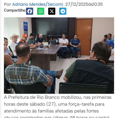
Por
Adriano Mendes/Secom
27/12/2025
às
10:35
|
Compartilhe:
A Prefeitura de Rio Branco mobilizou, nas primeiras
horas deste sábado (27), uma força-tarefa para
atendimento às famílias afetadas pelas fortes
chuvas registradas nas últimas 48 horas na capital.