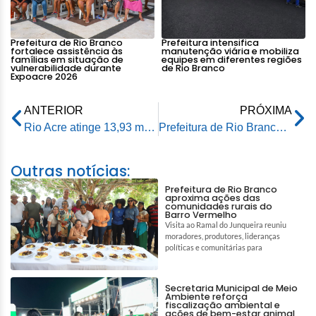
Prefeitura de Rio Branco
Prefeitura intensifica
fortalece assistência às
manutenção viária e mobiliza
famílias em situação de
equipes em diferentes regiões
vulnerabilidade durante
de Rio Branco
Expoacre 2026
ANTERIOR
PRÓXIMA
Rio Acre atinge 13,93 metros e Prefeitura de Rio Branco mantém alerta e mobiliza equipes de atendimento
Prefeitura de Rio Branco atende famílias atingidas por enxurrada do igarapé Batista na noite desta sexta-feira
Outras notícias:
Prefeitura de Rio Branco
aproxima ações das
comunidades rurais do
Barro Vermelho
Visita ao Ramal do Junqueira reuniu
moradores, produtores, lideranças
políticas e comunitárias para
Secretaria Municipal de Meio
Ambiente reforça
fiscalização ambiental e
ações de bem-estar animal