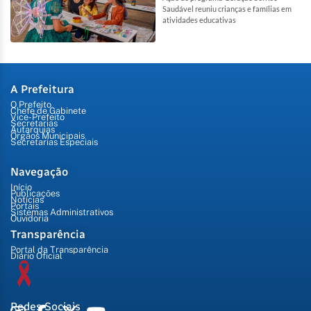
Saudável reuniu crianças e famílias em
atividades educativas
A Prefeitura
O Prefeito
Chefe de Gabinete
Vice-Prefeito
Secretarias
Autarquias
Órgãos Municipais
Secretarias Especiais
Navegação
Início
Publicações
Notícias
Portais
Sistemas Administrativos
Ouvidoria
Transparência
Portal da Transparência
Diário Oficial
Redes Sociais