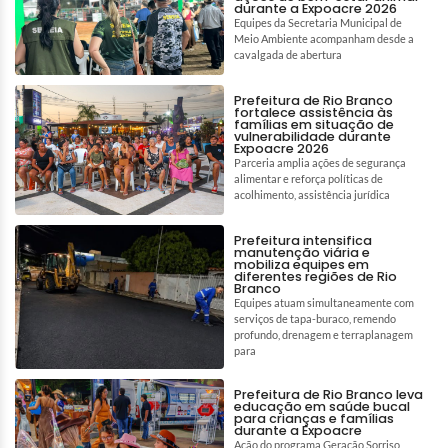
durante a Expoacre 2026
Equipes da Secretaria Municipal de
Meio Ambiente acompanham desde a
cavalgada de abertura
Prefeitura de Rio Branco
fortalece assistência às
famílias em situação de
vulnerabilidade durante
Expoacre 2026
Parceria amplia ações de segurança
alimentar e reforça políticas de
acolhimento, assistência jurídica
Prefeitura intensifica
manutenção viária e
mobiliza equipes em
diferentes regiões de Rio
Branco
Equipes atuam simultaneamente com
serviços de tapa-buraco, remendo
profundo, drenagem e terraplanagem
para
Prefeitura de Rio Branco leva
educação em saúde bucal
para crianças e famílias
durante a Expoacre
Ação do programa Geração Sorriso