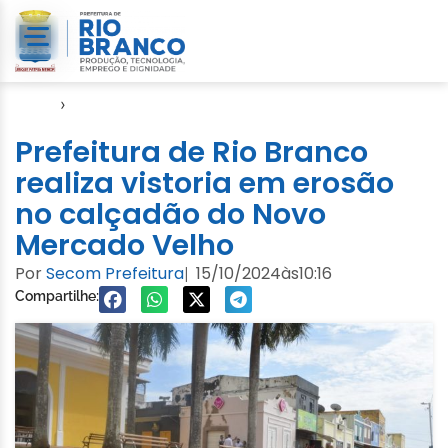
Início
›
Defesa Civil
Prefeitura de Rio Branco
realiza vistoria em erosão
no calçadão do Novo
Mercado Velho
Por
Secom Prefeitura
15/10/2024
às
10:16
|
Compartilhe: