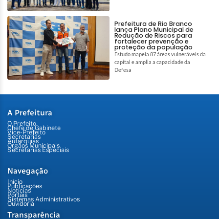
Prefeitura de Rio Branco
lança Plano Municipal de
Redução de Riscos para
fortalecer prevenção e
proteção da população
Estudo mapeia 87 áreas vulneráveis da
capital e amplia a capacidade da
Defesa
A Prefeitura
O Prefeito
Chefe de Gabinete
Vice-Prefeito
Secretarias
Autarquias
Órgãos Municipais
Secretarias Especiais
Navegação
Início
Publicações
Notícias
Portais
Sistemas Administrativos
Ouvidoria
Transparência