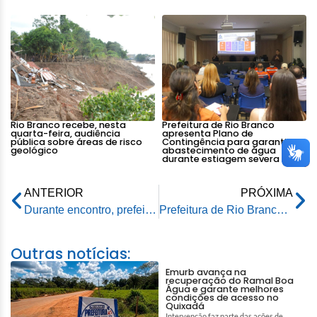
Rio Branco recebe, nesta
Prefeitura de Rio Branco
quarta-feira, audiência
apresenta Plano de
pública sobre áreas de risco
Contingência para garantir
geológico
abastecimento de água
durante estiagem severa
ANTERIOR
PRÓXIMA
Durante encontro, prefeito de Rio Branco e deputado federal reafirmam parceria na criação de projetos para Rio Branco
Prefeitura de Rio Branco realiza ação voltada para a Semana do Bebê
Outras notícias:
Emurb avança na
recuperação do Ramal Boa
Água e garante melhores
condições de acesso no
Quixadá
Intervenção faz parte das ações de