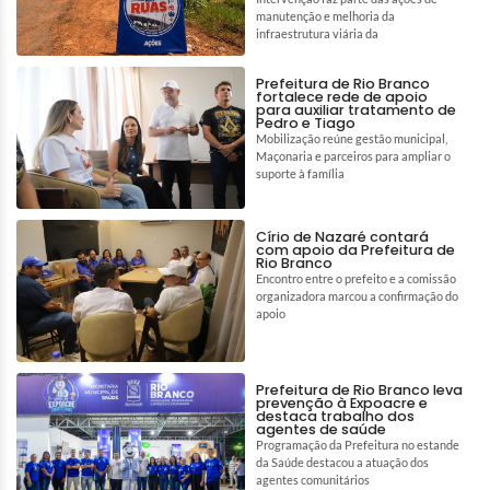
manutenção e melhoria da
infraestrutura viária da
Prefeitura de Rio Branco
fortalece rede de apoio
para auxiliar tratamento de
Pedro e Tiago
Mobilização reúne gestão municipal,
Maçonaria e parceiros para ampliar o
suporte à família
Círio de Nazaré contará
com apoio da Prefeitura de
Rio Branco
Encontro entre o prefeito e a comissão
organizadora marcou a confirmação do
apoio
Prefeitura de Rio Branco leva
prevenção à Expoacre e
destaca trabalho dos
agentes de saúde
Programação da Prefeitura no estande
da Saúde destacou a atuação dos
agentes comunitários