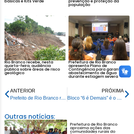
básicas e Kits Verde
prevenção e proteção da
população
Rio Branco recebe, nesta
Prefeitura de Rio Branco
quarta-feira, audiência
apresenta Plano de
pública sobre áreas de risco
Contingência para garantir
geológico
abastecimento de água
durante estiagem severa
ANTERIOR
PRÓXIMA
Prefeito de Rio Branco recebe visita cortesia de vereadora e deputado estadual
Bloco “6 é Demais” é o grande campeão do Carnaval da Família 2025
Outras notícias:
Prefeitura de Rio Branco
aproxima ações das
comunidades rurais do