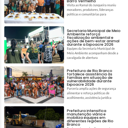
Barro Vermelho
Visita ao Ramal do Junqueira reuniu
moradores, produtores, lideranças
políticas e comunitárias para
Secretaria Municipal de Meio
Ambiente reforça
fiscalização ambiental e
ações de bem-estar animal
durante a Expoacre 2026
Equipes da Secretaria Municipal de
Meio Ambiente acompanham desde a
cavalgada de abertura
Prefeitura de Rio Branco
fortalece assistência às
famílias em situação de
vulnerabilidade durante
Expoacre 2026
Parceria amplia ações de segurança
alimentar e reforça políticas de
acolhimento, assistência jurídica
Prefeitura intensifica
manutenção viária e
mobiliza equipes em
diferentes regiões de Rio
Branco