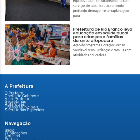
Equipes atuam simultaneamente com
serviços de tapa-buraco, remendo
profundo, drenagem e terraplanagem
para
Prefeitura de Rio Branco leva
educação em saúde bucal
para crianças e famílias
durante a Expoacre
Ação do programa Geração Sorriso
Saudável reuniu crianças e famílias em
atividades educativas
A Prefeitura
O Prefeito
Chefe de Gabinete
Vice-Prefeito
Secretarias
Autarquias
Órgãos Municipais
Secretarias Especiais
Navegação
Início
Publicações
Notícias
Portais