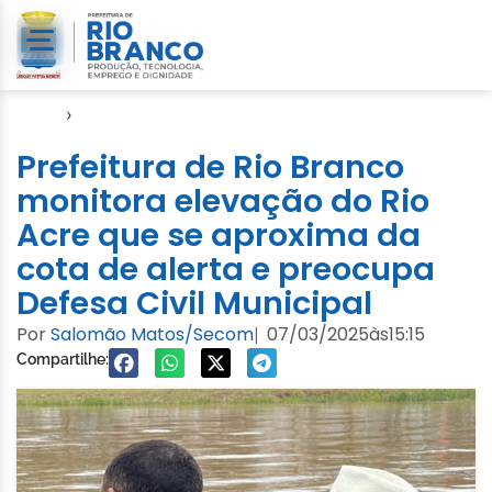
Início
›
Defesa Civil
Prefeitura de Rio Branco
monitora elevação do Rio
Acre que se aproxima da
cota de alerta e preocupa
Defesa Civil Municipal
Por
Salomão Matos/Secom
07/03/2025
às
15:15
|
Compartilhe: