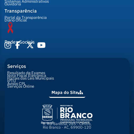
Sistemas Administrativos
Ouvidoria
Transparência
Portal da Transparência
Diário Oficial
Redes Sociais
Serviços
Resultado de Exames
Nota Fiscal Eletrônica
Portais das Leis Municipais
IPTU
Avisos CPL
Serviços Online
Mapa do Site
R. Rui Barbosa, 285 - Centro,
Rio Branco - AC, 69900-120