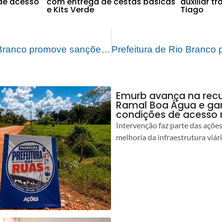
de acesso
com entrega de cestas básicas
auxiliar t
e Kits Verde
Tiago
Prefeitura de Rio Branco promove sanções e aprova dez leis de autoria dos vereadores
Emurb avança na rec
Ramal Boa Água e ga
condições de acesso 
Intervenção faz parte das açõe
melhoria da infraestrutura viár