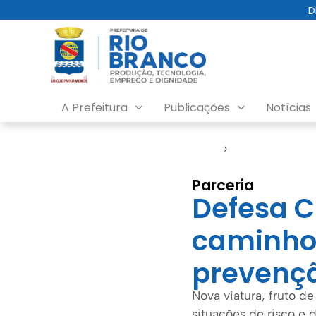
D
A Prefeitura
Publicações
Notícias
Início
›
Defesa Civil
Parceria
Defesa C
caminhon
prevençã
Nova viatura, fruto 
situações de risco e 