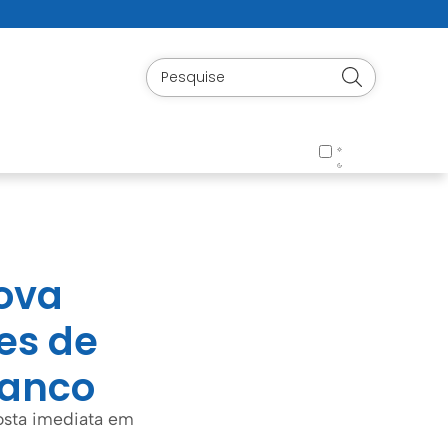
nova
es de
ranco
osta imediata em