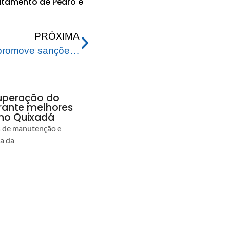
ratamento de Pedro e
PRÓXIMA
Prefeitura de Rio Branco promove sanções e aprova dez leis de autoria dos vereadores
uperação do
rante melhores
no Quixadá
s de manutenção e
ia da