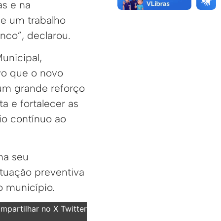
as e na
de um trabalho
co”, declarou.
unicipal,
vo que o novo
um grande reforço
a e fortalecer as
io contínuo ao
ma seu
tuação preventiva
o município.
partilhar no X Twitter