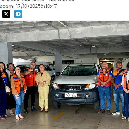
17/10/2025
às
10:47
Secom
|