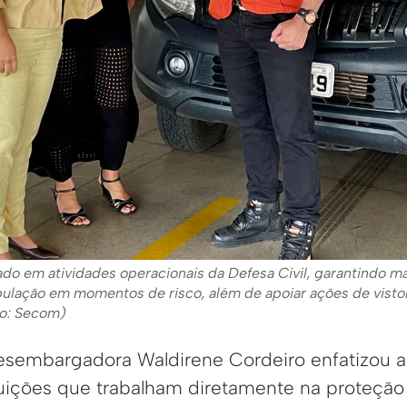
zado em atividades operacionais da Defesa Civil, garantindo mai
ulação em momentos de risco, além de apoiar ações de vistor
to: Secom)
desembargadora Waldirene Cordeiro enfatizou a
tituições que trabalham diretamente na proteçã