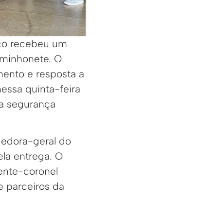
nco recebeu um
aminhonete. O
mento e resposta a
essa quinta-feira
 a segurança
gedora-geral do
ela entrega. O
ente-coronel
e parceiros da