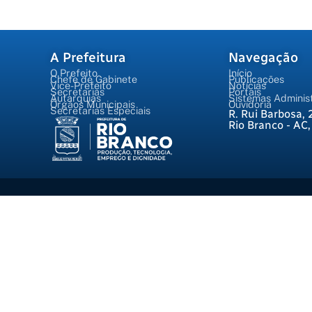
A Prefeitura
Navegação
O Prefeito
Início
Chefe de Gabinete
Publicações
Vice-Prefeito
Notícias
Secretarias
Portais
Autarquias
Sistemas Administ
Órgãos Municipais
Ouvidoria
Secretarias Especiais
R. Rui Barbosa, 
Rio Branco - AC