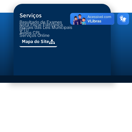
Serviços
Resultado de Exames
Nota Fiscal Eletrônica
Portais das Leis Municipais
IPTU
Avisos CPL
Serviços Online
Mapa do Site