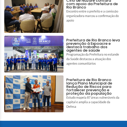
Círio de Nazaré contará
com apoio da Prefeitura de
Rio Branco
Encontro entre o prefeito e a comissão
organizadora marcou a confirmação do
apoio
Prefeitura de Rio Branco leva
prevenção à Expoacre e
destaca trabalho dos
agentes de saúde
Programação da Prefeitura no estande
da Saúde destacou a atuação dos
agentes comunitários
Prefeitura de Rio Branco
lança Plano Municipal de
Redução de Riscos para
fortalecer prevenção e
proteção da população
Estudo mapeia 87 áreas vulneráveis da
capital e amplia a capacidade da
Defesa