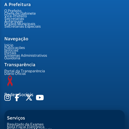
A Prefeitura
O Prefeito
Chefe de Gabinete
Vice-Prefeito
Secretarias
Autarquias
Órgãos Municipais
Secretarias Especiais
Navegação
Início
Publicações
Notícias
Portais
Sistemas Administrativos
Ouvidoria
Transparência
Portal da Transparência
Diário Oficial
Redes Sociais
Serviços
Resultado de Exames
Nota Fiscal Eletrônica