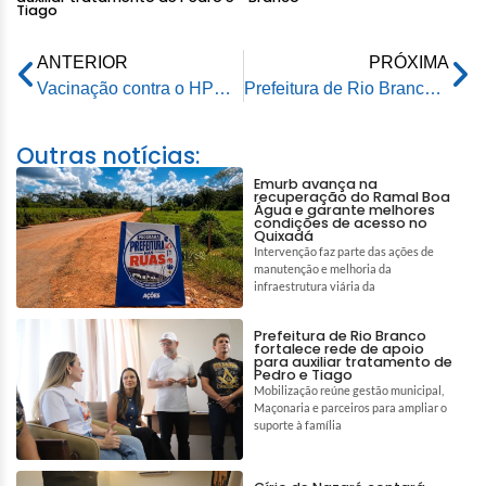
Tiago
ANTERIOR
PRÓXIMA
Vacinação contra o HPV tem prazo ampliado para jovens de Rio Branco e cobertura segue em crescimento
Prefeitura de Rio Branco avança no retorno das famílias desabrigadas e prevê concluir operação ainda hoje
Outras notícias:
Emurb avança na
recuperação do Ramal Boa
Água e garante melhores
condições de acesso no
Quixadá
Intervenção faz parte das ações de
manutenção e melhoria da
infraestrutura viária da
Prefeitura de Rio Branco
fortalece rede de apoio
para auxiliar tratamento de
Pedro e Tiago
Mobilização reúne gestão municipal,
Maçonaria e parceiros para ampliar o
suporte à família