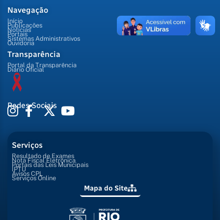
Navegação
Início
Publicações
Notícias
Portais
Sistemas Administrativos
Ouvidoria
Transparência
Portal da Transparência
Diário Oficial
Redes Sociais
Serviços
Resultado de Exames
Nota Fiscal Eletrônica
Portais das Leis Municipais
IPTU
Avisos CPL
Serviços Online
Mapa do Site