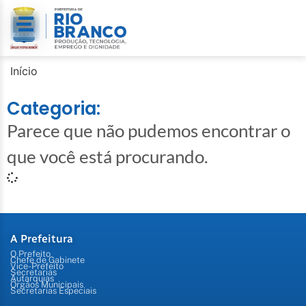
Início
Categoria:
Parece que não pudemos encontrar o
que você está procurando.
A Prefeitura
O Prefeito
Chefe de Gabinete
Vice-Prefeito
Secretarias
Autarquias
Órgãos Municipais
Secretarias Especiais