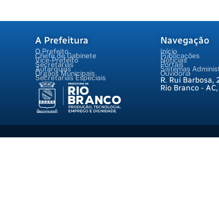
A Prefeitura
Navegação
O Prefeito
Início
Chefe de Gabinete
Publicações
Vice-Prefeito
Notícias
Secretarias
Portais
Autarquias
Sistemas Administ
Órgãos Municipais
Ouvidoria
Secretarias Especiais
R. Rui Barbosa, 
Rio Branco - AC