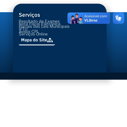
Serviços
Resultado de Exames
Nota Fiscal Eletrônica
Portais das Leis Municipais
IPTU
Avisos CPL
Serviços Online
Mapa do Site