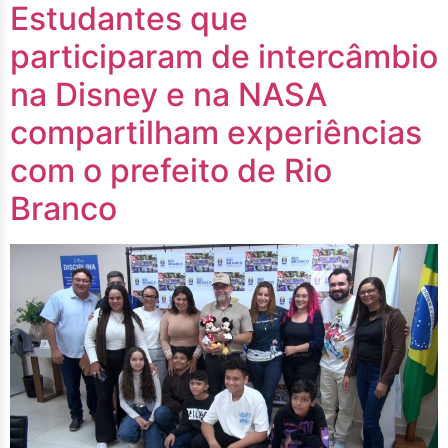
Estudantes que
participaram de intercâmbio
na Disney e na NASA
compartilham experiências
com o prefeito de Rio
Branco