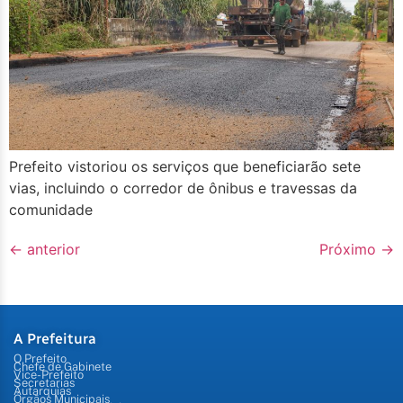
Prefeito vistoriou os serviços que beneficiarão sete
vias, incluindo o corredor de ônibus e travessas da
comunidade
←
anterior
Próximo
→
A Prefeitura
O Prefeito
Chefe de Gabinete
Vice-Prefeito
Secretarias
Autarquias
Órgãos Municipais