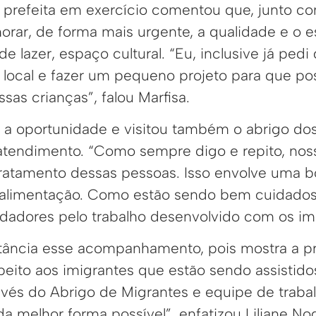
 a prefeita em exercício comentou que, junto c
horar, de forma mais urgente, a qualidade e o 
e lazer, espaço cultural. “Eu, inclusive já pe
is local e fazer um pequeno projeto para que p
sas crianças”, falou Marfisa.
u a oportunidade e visitou também o abrigo do
tendimento. “Como sempre digo e repito, nos
atamento dessas pessoas. Isso envolve uma b
alimentação. Como estão sendo bem cuidados,
idadores pelo trabalho desenvolvido com os imi
tância esse acompanhamento, pois mostra a 
eito aos imigrantes que estão sendo assistidos
avés do Abrigo de Migrantes e equipe de trab
a melhor forma possível”, enfatizou Liliane Nog