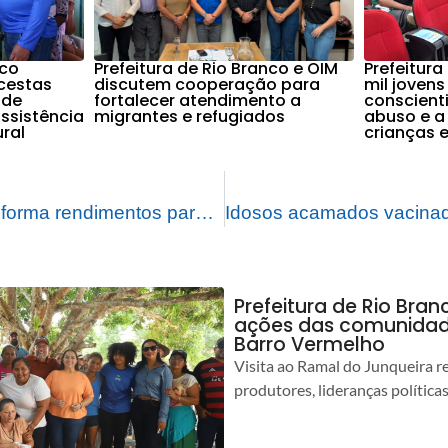
nco
Prefeitura de Rio Branco e OIM
Prefeitura
cestas
discutem cooperação para
mil joven
ade
fortalecer atendimento a
conscient
assistência
migrantes e refugiados
abuso e a
ural
crianças 
Documento que informa rendimentos para declaração do imposto de renda está disponível para os aposentados e pensionistas do Instituto de Rio Branco
Prefeitura de Rio Bra
ações das comunidade
Barro Vermelho
Visita ao Ramal do Junqueira r
produtores, lideranças política