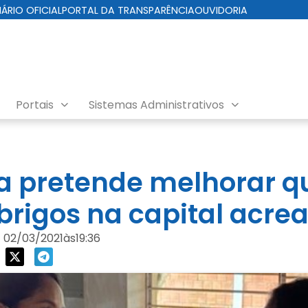
IÁRIO OFICIAL
PORTAL DA TRANSPARÊNCIA
OUVIDORIA
Portais
Sistemas Administrativos
ial
ra pretende melhorar q
abrigos na capital acre
02/03/2021
às
19:36