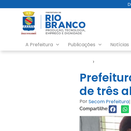
D
A Prefeitura
Publicações
Notícias
Início
›
Assistência Soc
Prefeitu
de três 
Por
Secom Prefeitura
|
Compartilhe: