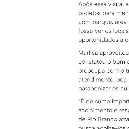
Após essa visita,
projetos para mel
com parque, área d
fosse ver os loca
oportunidades a es
Marfisa aproveito
constatou o bom a
preocupa com o tr
atendimento, boa 
parabenizar os cu
“É de suma impor
acolhimento e resp
de Rio Branco atr
busca acolhe-los d