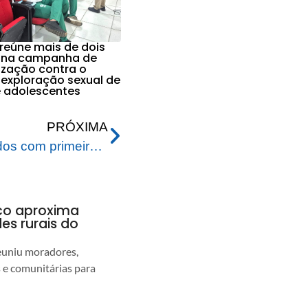
 reúne mais de dois
s na campanha de
ização contra o
 exploração sexual de
e adolescentes
PRÓXIMA
Idosos acamados vacinados com primeira dose contra a covid-19 não precisam agendar a segunda
nco aproxima
s rurais do
euniu moradores,
s e comunitárias para