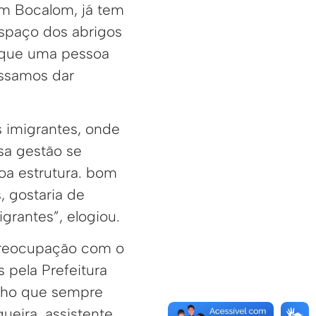
om Bocalom, já tem
espaço dos abrigos
di que uma pessoa
ossamos dar
s imigrantes, onde
sa gestão se
oa estrutura. bom
 gostaria de
grantes”, elogiou.
preocupação com o
 pela Prefeitura
alho que sempre
ueira, assistente