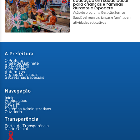
educação em saúde bucal
para crianças e famílias
durante a Expoacre
Ação do programa Geração Sorriso
Saudável reuniu crianças e famílias em
atividades educativas
A Prefeitura
O Prefeito
Chefe de Gabinete
Vice-Prefeito
Secretarias
Autarquias
Órgãos Municipais
Secretarias Especiais
Navegação
Início
Publicações
Notícias
Portais
Sistemas Administrativos
Ouvidoria
Transparência
Portal da Transparência
Diário Oficial