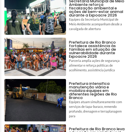
Secretaria Municipal de Meio
Ambiente reforça
fiscalização ambiental e
ações de bem-estar animal
durante a Expoacre 2026
Equipes da Secretaria Municipal de
Meio Ambiente acompanham desde a
cavalgada de abertura
Prefeitura de Rio Branco
fortalece assistência às
famílias em situação de
vulnerabilidade durante
Expoacre 2026
Parceria amplia ações de segurança
alimentar e reforça políticas de
acolhimento, assistência jurídica
Prefeitura intensifica
manutenção viária e
mobiliza equipes em
diferentes regiões de Rio
Branco
Equipes atuam simultaneamente com
serviços de tapa-buraco, remendo
profundo, drenagem e terraplanagem
para
Prefeitura de Rio Branco leva