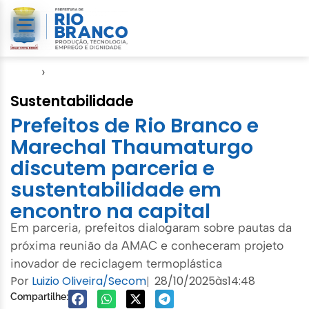
Início
›
Amac
Sustentabilidade
Prefeitos de Rio Branco e
Marechal Thaumaturgo
discutem parceria e
sustentabilidade em
encontro na capital
Em parceria, prefeitos dialogaram sobre pautas da
próxima reunião da AMAC e conheceram projeto
inovador de reciclagem termoplástica
Por
Luizio Oliveira/Secom
28/10/2025
às
14:48
|
Compartilhe: