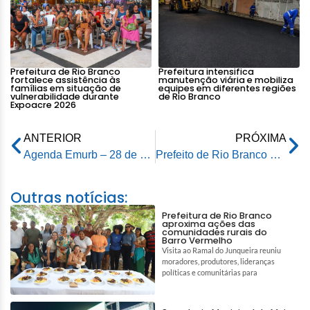
Prefeitura de Rio Branco
Prefeitura intensifica
fortalece assistência às
manutenção viária e mobiliza
famílias em situação de
equipes em diferentes regiões
vulnerabilidade durante
de Rio Branco
Expoacre 2026
ANTERIOR
PRÓXIMA
Agenda Emurb – 28 de outubro de 2025
Prefeito de Rio Branco abre XVII Fórum Internacional em Saúde e debate políticas ambientais
Outras notícias:
Prefeitura de Rio Branco
aproxima ações das
comunidades rurais do
Barro Vermelho
Visita ao Ramal do Junqueira reuniu
moradores, produtores, lideranças
políticas e comunitárias para