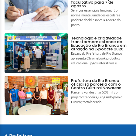
facultativo para 7 de
agosto
Serviços essenciais funcionarão
normalmente; unidades escolares
poderão decidir sobre a adoção do
ponto
Tecnologia e criatividade
transformam estande da
Educação de Rio Branco em
atração na Expoacre 2026
Espaço da Prefeitura de Rio Branco
apresenta Chromebooks, robótica
educacional, jogos interativos e
Prefeitura de Rio Branco
oficializa parceria com o
Centro Cultural Novarese
Parceria vai destinar 52,8 mil ao
projeto "Capoeira, Gingando para o
Futuro", fortalecendo
A Prefeitura