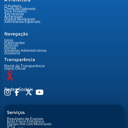
O Prefeito
Chefe de Gabinete
Vice-Prefeito
Secretarias
Autarquias
Órgãos Municipais
Secretarias Especiais
Navegação
Início
Publicações
Notícias
Portais
Sistemas Administrativos
Ouvidoria
Transparência
Portal da Transparência
Diário Oficial
Redes Sociais
Serviços
Resultado de Exames
Nota Fiscal Eletrônica
Portais das Leis Municipais
IPTU