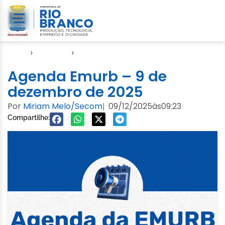
Início
›
Agendas
›
Agenda EMURB
Agenda Emurb – 9 de
dezembro de 2025
Por
Miriam Melo/Secom
09/12/2025
às
09:23
|
Compartilhe: