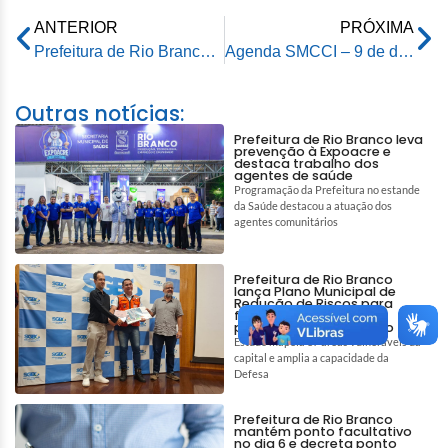
ANTERIOR
PRÓXIMA
Prefeitura de Rio Branco amplia Projeto “Acreaninho do Pé Rachado” e reforça captação precoce de gestantes
Agenda SMCCI – 9 de dezembro de 2025
Outras notícias:
Prefeitura de Rio Branco leva
prevenção à Expoacre e
destaca trabalho dos
agentes de saúde
Programação da Prefeitura no estande
da Saúde destacou a atuação dos
agentes comunitários
Prefeitura de Rio Branco
lança Plano Municipal de
Redução de Riscos para
fortalecer prevenção e
proteção da população
Estudo mapeia 87 áreas vulneráveis da
capital e amplia a capacidade da
Defesa
Prefeitura de Rio Branco
mantém ponto facultativo
no dia 6 e decreta ponto