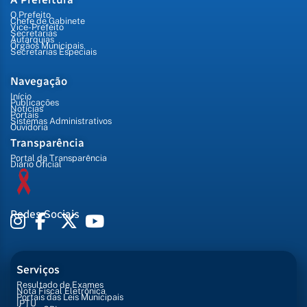
O Prefeito
Chefe de Gabinete
Vice-Prefeito
Secretarias
Autarquias
Órgãos Municipais
Secretarias Especiais
Navegação
Início
Publicações
Notícias
Portais
Sistemas Administrativos
Ouvidoria
Transparência
Portal da Transparência
Diário Oficial
Redes Sociais
Serviços
Resultado de Exames
Nota Fiscal Eletrônica
Portais das Leis Municipais
IPTU