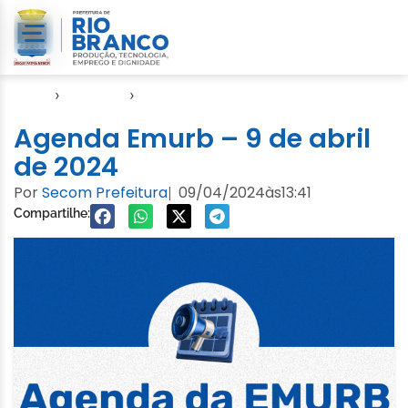
Início
›
Agendas
›
Agenda EMURB
Agenda Emurb – 9 de abril
de 2024
Por
Secom Prefeitura
09/04/2024
às
13:41
|
Compartilhe: