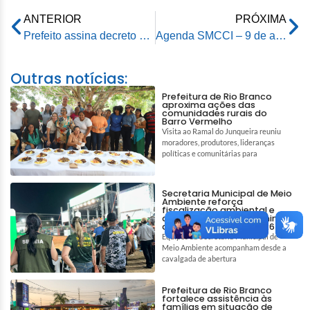
ANTERIOR
PRÓXIMA
Prefeito assina decreto de emergência na estação de tratamento ETA 2
Agenda SMCCI – 9 de abril de 2024
Outras notícias:
Prefeitura de Rio Branco
aproxima ações das
comunidades rurais do
Barro Vermelho
Visita ao Ramal do Junqueira reuniu
moradores, produtores, lideranças
políticas e comunitárias para
Secretaria Municipal de Meio
Ambiente reforça
fiscalização ambiental e
ações de bem-estar animal
durante a Expoacre 2026
Equipes da Secretaria Municipal de
Meio Ambiente acompanham desde a
cavalgada de abertura
Prefeitura de Rio Branco
fortalece assistência às
famílias em situação de