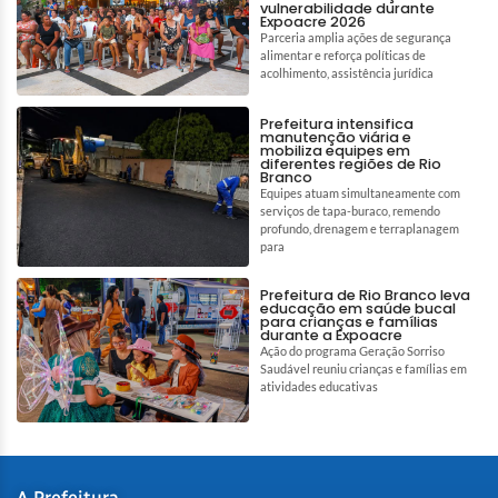
vulnerabilidade durante
Expoacre 2026
Parceria amplia ações de segurança
alimentar e reforça políticas de
acolhimento, assistência jurídica
Prefeitura intensifica
manutenção viária e
mobiliza equipes em
diferentes regiões de Rio
Branco
Equipes atuam simultaneamente com
serviços de tapa-buraco, remendo
profundo, drenagem e terraplanagem
para
Prefeitura de Rio Branco leva
educação em saúde bucal
para crianças e famílias
durante a Expoacre
Ação do programa Geração Sorriso
Saudável reuniu crianças e famílias em
atividades educativas
A Prefeitura