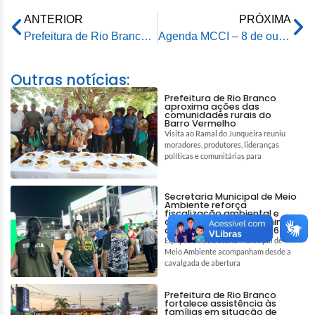
ANTERIOR
PRÓXIMA
Prefeitura de Rio Branco destaca avanços em Fórum Estadual sobre Educação de Jovens e Adultos (EJA)
Agenda MCCI – 8 de outubro de 2025
Outras notícias:
Prefeitura de Rio Branco
aproxima ações das
comunidades rurais do
Barro Vermelho
Visita ao Ramal do Junqueira reuniu
moradores, produtores, lideranças
políticas e comunitárias para
Secretaria Municipal de Meio
Ambiente reforça
fiscalização ambiental e
ações de bem-estar animal
durante a Expoacre 2026
Equipes da Secretaria Municipal de
Meio Ambiente acompanham desde a
cavalgada de abertura
Prefeitura de Rio Branco
fortalece assistência às
famílias em situação de