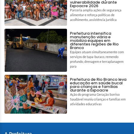
vulnerabilidade durante
Expoacre 2026
Parceria amplia ações de segurança
alimentar e reforça políticas de
acolhimento, assistência jurídica
Prefeitura intensifica
manutenção viária e
mobiliza equipes em
diferentes regiões de Rio
Branco
Equipes atuam simultaneamente com
serviços de tapa-buraco, remendo
profundo, drenagem e terraplanagem
para
Prefeitura de Rio Branco leva
educação em saúde bucal
para crianças e famílias
durante a Expoacre
Ação do programa Geração Sorriso
Saudável reuniu crianças e famílias em
atividades educativas
A Prefeitura