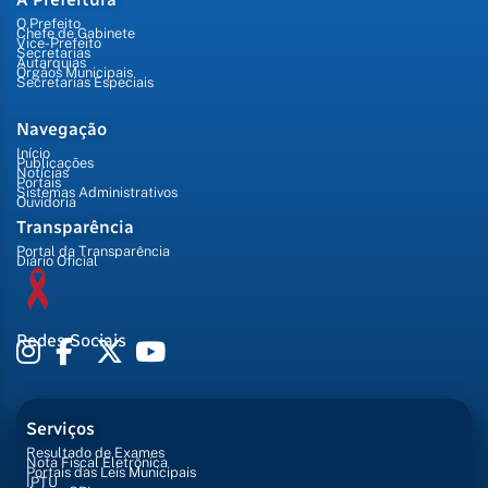
O Prefeito
Chefe de Gabinete
Vice-Prefeito
Secretarias
Autarquias
Órgãos Municipais
Secretarias Especiais
Navegação
Início
Publicações
Notícias
Portais
Sistemas Administrativos
Ouvidoria
Transparência
Portal da Transparência
Diário Oficial
Redes Sociais
Serviços
Resultado de Exames
Nota Fiscal Eletrônica
Portais das Leis Municipais
IPTU