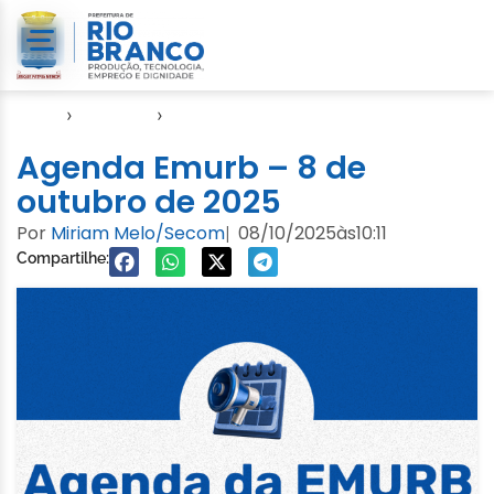
Início
›
Agendas
›
Agenda EMURB
Agenda Emurb – 8 de
outubro de 2025
Por
Miriam Melo/Secom
08/10/2025
às
10:11
|
Compartilhe: