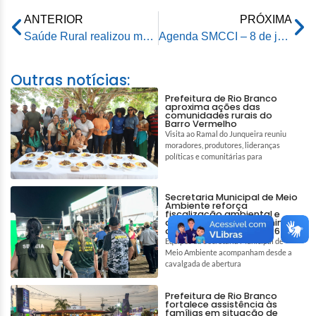
ANTERIOR
PRÓXIMA
Saúde Rural realizou mais de 3 mil procedimentos durante ação no km 19 da Estrada de Porto Acre
Agenda SMCCI – 8 de junho de 2026
Outras notícias:
Prefeitura de Rio Branco
aproxima ações das
comunidades rurais do
Barro Vermelho
Visita ao Ramal do Junqueira reuniu
moradores, produtores, lideranças
políticas e comunitárias para
Secretaria Municipal de Meio
Ambiente reforça
fiscalização ambiental e
ações de bem-estar animal
durante a Expoacre 2026
Equipes da Secretaria Municipal de
Meio Ambiente acompanham desde a
cavalgada de abertura
Prefeitura de Rio Branco
fortalece assistência às
famílias em situação de