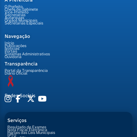
O Prefeito
Chefe de Gabinete
Vice-Prefeito
Secretarias
Autarquias
Órgãos Municipais
Secretarias Especiais
Navegação
Início
Publicações
Notícias
Portais
Sistemas Administrativos
Ouvidoria
Transparência
Portal da Transparência
Diário Oficial
Redes Sociais
Serviços
Resultado de Exames
Nota Fiscal Eletrônica
Portais das Leis Municipais
IPTU