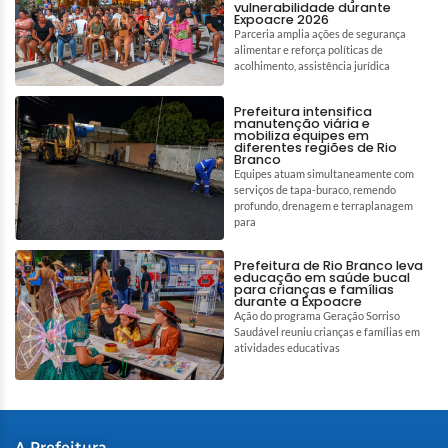
vulnerabilidade durante
Expoacre 2026
Parceria amplia ações de segurança
alimentar e reforça políticas de
acolhimento, assistência jurídica
Prefeitura intensifica
manutenção viária e
mobiliza equipes em
diferentes regiões de Rio
Branco
Equipes atuam simultaneamente com
serviços de tapa-buraco, remendo
profundo, drenagem e terraplanagem
para
Prefeitura de Rio Branco leva
educação em saúde bucal
para crianças e famílias
durante a Expoacre
Ação do programa Geração Sorriso
Saudável reuniu crianças e famílias em
atividades educativas
A Prefeitura