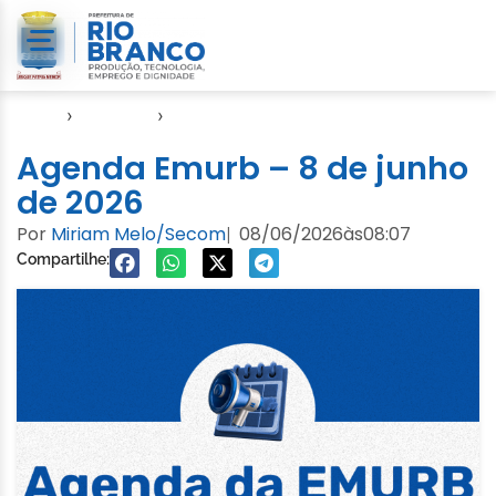
Início
›
Agendas
›
Agenda EMURB
Agenda Emurb – 8 de junho
de 2026
Por
Miriam Melo/Secom
08/06/2026
às
08:07
|
Compartilhe: