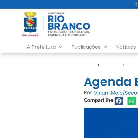
D
A Prefeitura
Publicações
Notícias
Início
›
Agendas
›
Age
Agenda E
Por
Miriam Melo/Sec
Compartilhe: