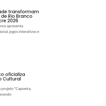
idade transformam
de Rio Branco
cre 2026
anco apresenta
nal, jogos interativos e
o oficializa
 Cultural
o projeto "Capoeira,
lecendo