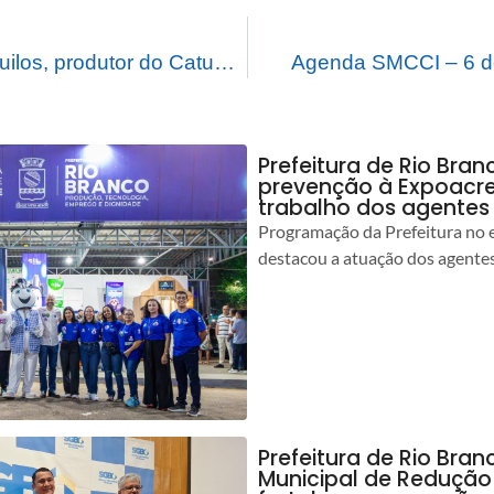
Com mais de 11 quilos, produtor do Catuaba vence o concurso de macaxeira mais pesada
Agenda SMCCI – 6 d
Prefeitura de Rio Bran
prevenção à Expoacre
trabalho dos agentes
Programação da Prefeitura no 
destacou a atuação dos agente
Prefeitura de Rio Bran
Municipal de Redução