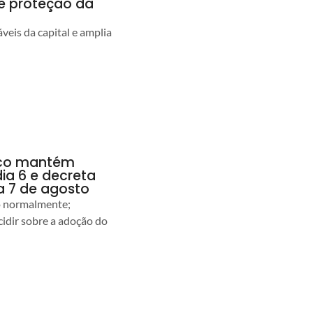
 e proteção da
veis da capital e amplia
anco mantém
dia 6 e decreta
a 7 de agosto
ão normalmente;
idir sobre a adoção do