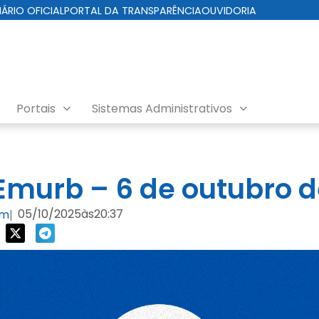
IÁRIO OFICIAL
PORTAL DA TRANSPARÊNCIA
OUVIDORIA
Portais
Sistemas Administrativos
nda EMURB
murb – 6 de outubro d
05/10/2025
às
20:37
om
|