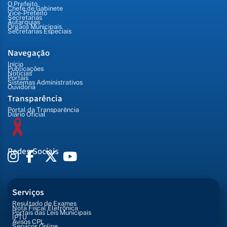
O Prefeito
Chefe de Gabinete
Vice-Prefeito
Secretarias
Autarquias
Órgãos Municipais
Secretarias Especiais
Navegação
Início
Publicações
Notícias
Portais
Sistemas Administrativos
Ouvidoria
Transparência
Portal da Transparência
Diário Oficial
Redes Sociais
Serviços
Resultado de Exames
Nota Fiscal Eletrônica
Portais das Leis Municipais
IPTU
Avisos CPL
Serviços Online