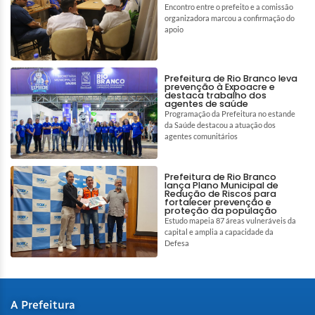
Encontro entre o prefeito e a comissão
organizadora marcou a confirmação do
apoio
Prefeitura de Rio Branco leva
prevenção à Expoacre e
destaca trabalho dos
agentes de saúde
Programação da Prefeitura no estande
da Saúde destacou a atuação dos
agentes comunitários
Prefeitura de Rio Branco
lança Plano Municipal de
Redução de Riscos para
fortalecer prevenção e
proteção da população
Estudo mapeia 87 áreas vulneráveis da
capital e amplia a capacidade da
Defesa
A Prefeitura