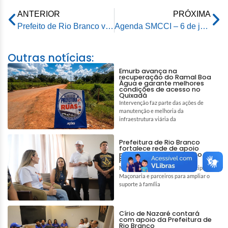
ANTERIOR
PRÓXIMA
Prefeito de Rio Branco visita abrigo de migrantes e reforça ações de acolhimento
Agenda SMCCI – 6 de janeiro de 2026
Outras notícias:
Emurb avança na
recuperação do Ramal Boa
Água e garante melhores
condições de acesso no
Quixadá
Intervenção faz parte das ações de
manutenção e melhoria da
infraestrutura viária da
Prefeitura de Rio Branco
fortalece rede de apoio
para auxiliar tratamento de
Pedro e Tiago
Mobilização reúne gestão municipal,
Maçonaria e parceiros para ampliar o
suporte à família
Círio de Nazaré contará
com apoio da Prefeitura de
Rio Branco