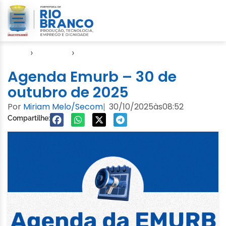
Início
›
Agendas
›
Agenda EMURB
Agenda Emurb – 30 de
outubro de 2025
Por
Miriam Melo/Secom
30/10/2025
às
08:52
|
Compartilhe: