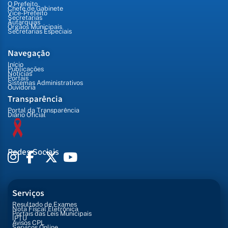
O Prefeito
Chefe de Gabinete
Vice-Prefeito
Secretarias
Autarquias
Órgãos Municipais
Secretarias Especiais
Navegação
Início
Publicações
Notícias
Portais
Sistemas Administrativos
Ouvidoria
Transparência
Portal da Transparência
Diário Oficial
Redes Sociais
Serviços
Resultado de Exames
Nota Fiscal Eletrônica
Portais das Leis Municipais
IPTU
Avisos CPL
Serviços Online