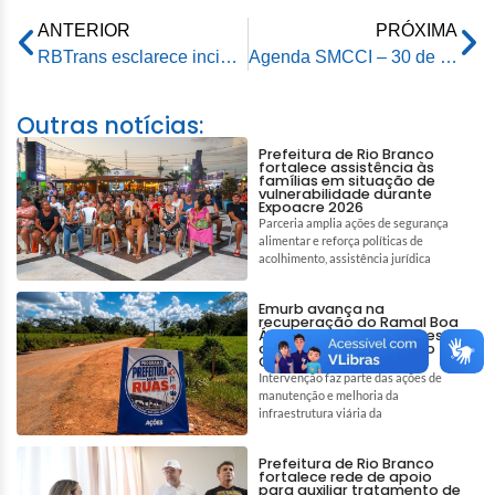
ANTERIOR
PRÓXIMA
RBTrans esclarece incidente com ônibus no Terminal Urbano: “Não houve incêndio”
Agenda SMCCI – 30 de outubro de 2025
Outras notícias:
Prefeitura de Rio Branco
fortalece assistência às
famílias em situação de
vulnerabilidade durante
Expoacre 2026
Parceria amplia ações de segurança
alimentar e reforça políticas de
acolhimento, assistência jurídica
Emurb avança na
recuperação do Ramal Boa
Água e garante melhores
condições de acesso no
Quixadá
Intervenção faz parte das ações de
manutenção e melhoria da
infraestrutura viária da
Prefeitura de Rio Branco
fortalece rede de apoio
para auxiliar tratamento de