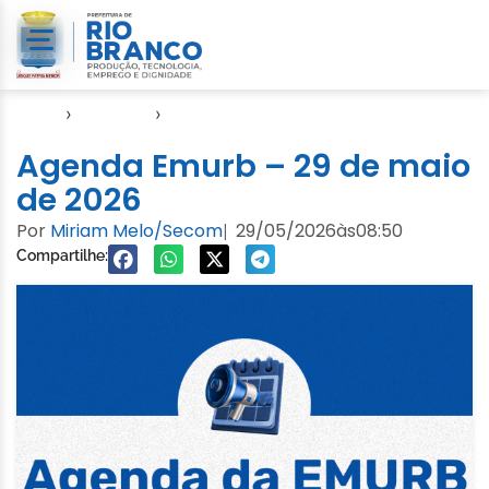
Início
›
Agendas
›
Agenda EMURB
Agenda Emurb – 29 de maio
de 2026
Por
Miriam Melo/Secom
29/05/2026
às
08:50
|
Compartilhe: