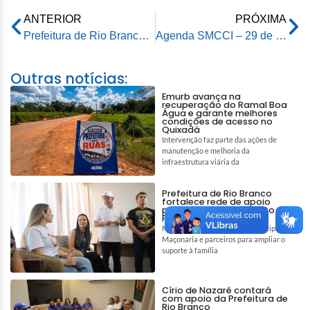
ANTERIOR
PRÓXIMA
Prefeitura de Rio Branco avança nas obras do Mercado Elias Mansour com apoio de consultoria especializada
Agenda SMCCI – 29 de maio de 2026
Outras notícias:
Emurb avança na
recuperação do Ramal Boa
Água e garante melhores
condições de acesso no
Quixadá
Intervenção faz parte das ações de
manutenção e melhoria da
infraestrutura viária da
Prefeitura de Rio Branco
fortalece rede de apoio
para auxiliar tratamento de
Pedro e Tiago
Mobilização reúne gestão municipal,
Maçonaria e parceiros para ampliar o
suporte à família
Círio de Nazaré contará
com apoio da Prefeitura de
Rio Branco