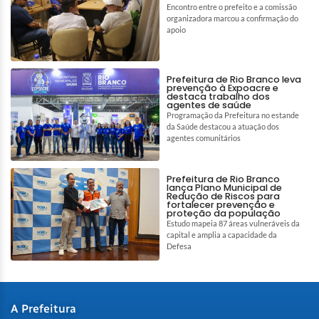
Encontro entre o prefeito e a comissão
organizadora marcou a confirmação do
apoio
Prefeitura de Rio Branco leva
prevenção à Expoacre e
destaca trabalho dos
agentes de saúde
Programação da Prefeitura no estande
da Saúde destacou a atuação dos
agentes comunitários
Prefeitura de Rio Branco
lança Plano Municipal de
Redução de Riscos para
fortalecer prevenção e
proteção da população
Estudo mapeia 87 áreas vulneráveis da
capital e amplia a capacidade da
Defesa
A Prefeitura