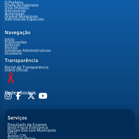
O Prefeito
Chefe de Gabinete
Vice-Prefeito
Secretarias
Autarquias
Órgãos Municipais
Secretarias Especiais
Navegação
Início
Publicações
Notícias
Portais
Sistemas Administrativos
Ouvidoria
Transparência
Portal da Transparência
Diário Oficial
Redes Sociais
Serviços
Resultado de Exames
Nota Fiscal Eletrônica
Portais das Leis Municipais
IPTU
Avisos CPL
Serviços Online