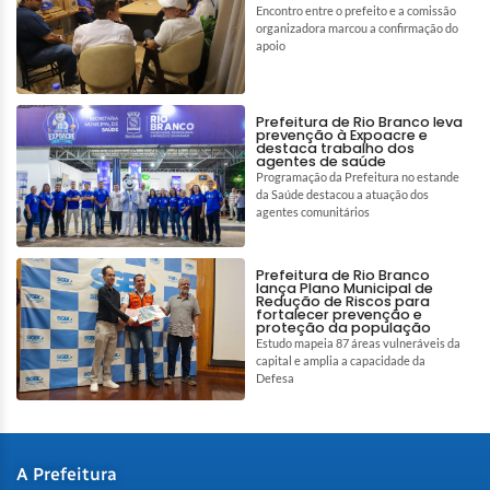
Encontro entre o prefeito e a comissão
organizadora marcou a confirmação do
apoio
Prefeitura de Rio Branco leva
prevenção à Expoacre e
destaca trabalho dos
agentes de saúde
Programação da Prefeitura no estande
da Saúde destacou a atuação dos
agentes comunitários
Prefeitura de Rio Branco
lança Plano Municipal de
Redução de Riscos para
fortalecer prevenção e
proteção da população
Estudo mapeia 87 áreas vulneráveis da
capital e amplia a capacidade da
Defesa
A Prefeitura