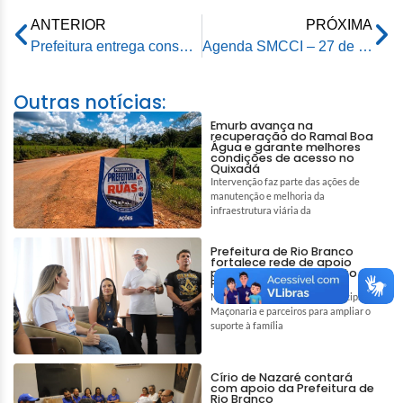
ANTERIOR
PRÓXIMA
Prefeitura entrega consultório móvel para atendimento de pessoas em situação de rua
Agenda SMCCI – 27 de março de 2024
Outras notícias:
Emurb avança na
recuperação do Ramal Boa
Água e garante melhores
condições de acesso no
Quixadá
Intervenção faz parte das ações de
manutenção e melhoria da
infraestrutura viária da
Prefeitura de Rio Branco
fortalece rede de apoio
para auxiliar tratamento de
Pedro e Tiago
Mobilização reúne gestão municipal,
Maçonaria e parceiros para ampliar o
suporte à família
Círio de Nazaré contará
com apoio da Prefeitura de
Rio Branco