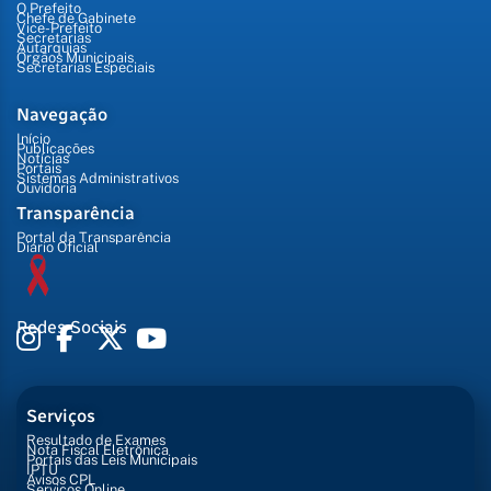
O Prefeito
Chefe de Gabinete
Vice-Prefeito
Secretarias
Autarquias
Órgãos Municipais
Secretarias Especiais
Navegação
Início
Publicações
Notícias
Portais
Sistemas Administrativos
Ouvidoria
Transparência
Portal da Transparência
Diário Oficial
Redes Sociais
Serviços
Resultado de Exames
Nota Fiscal Eletrônica
Portais das Leis Municipais
IPTU
Avisos CPL
Serviços Online