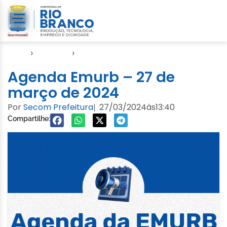
Início
›
Agendas
›
Agenda EMURB
Agenda Emurb – 27 de
março de 2024
Por
Secom Prefeitura
27/03/2024
às
13:40
|
Compartilhe: