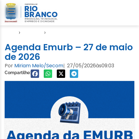
Início
›
Agendas
›
Agenda EMURB
Agenda Emurb – 27 de maio
de 2026
Por
Miriam Melo/Secom
27/05/2026
às
09:03
|
Compartilhe: