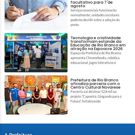
facultativo para 7 de
agosto
Serviços essenciais funcionarão
normalmente; unidades escolares
poderão decidir sobre a adoção do
ponto
Tecnologia e criatividade
transformam estande da
Educação de Rio Branco em
atração na Expoacre 2026
Espaço da Prefeitura de Rio Branco
apresenta Chromebooks, robótica
educacional, jogos interativos e
Prefeitura de Rio Branco
oficializa parceria com o
Centro Cultural Novarese
Parceria vai destinar 52,8 mil ao
projeto "Capoeira, Gingando para o
Futuro", fortalecendo
A Prefeitura