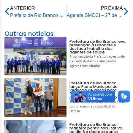
ANTERIOR
PRÓXIMA
Prefeito de Rio Branco acompanha obras de manutenção da ponte sobre o Igarapé Judia, no Taquari
Agenda SMCCI – 27 de maio de 2026
Outras notícias:
Prefeitura de Rio Branco leva
prevenção à Expoacre e
destaca trabalho dos
agentes de saúde
Programação da Prefeitura no estande
da Saúde destacou a atuação dos
agentes comunitários
Prefeitura de Rio Branco
lança Plano Municipal de
Redução de Riscos para
fortalecer prevenção e
proteção da população
Estudo mapeia 87 áreas vulneráveis da
capital e amplia a capacidade da
Defesa
Prefeitura de Rio Branco
mantém ponto facultativo
no dia 6 e decreta ponto