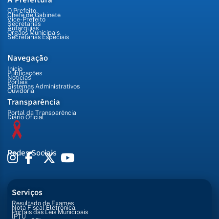
O Prefeito
Chefe de Gabinete
Vice-Prefeito
Secretarias
Autarquias
Órgãos Municipais
Secretarias Especiais
Navegação
Início
Publicações
Notícias
Portais
Sistemas Administrativos
Ouvidoria
Transparência
Portal da Transparência
Diário Oficial
Redes Sociais
Serviços
Resultado de Exames
Nota Fiscal Eletrônica
Portais das Leis Municipais
IPTU