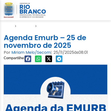
Início
›
Agendas
›
Agenda EMURB
Agenda Emurb – 25 de
novembro de 2025
Por
Miriam Melo/Secom
25/11/2025
às
08:01
|
Compartilhe: