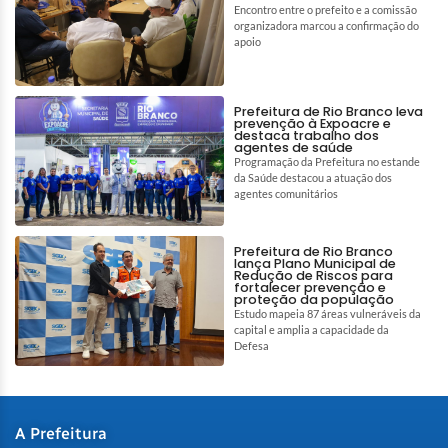
Encontro entre o prefeito e a comissão
organizadora marcou a confirmação do
apoio
Prefeitura de Rio Branco leva
prevenção à Expoacre e
destaca trabalho dos
agentes de saúde
Programação da Prefeitura no estande
da Saúde destacou a atuação dos
agentes comunitários
Prefeitura de Rio Branco
lança Plano Municipal de
Redução de Riscos para
fortalecer prevenção e
proteção da população
Estudo mapeia 87 áreas vulneráveis da
capital e amplia a capacidade da
Defesa
A Prefeitura