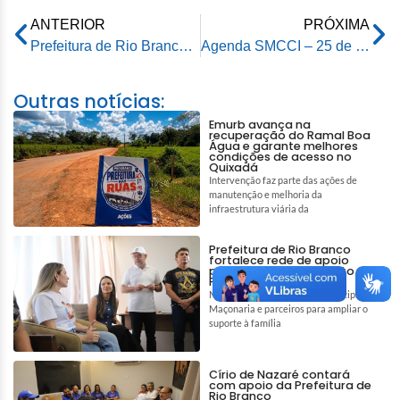
ANTERIOR
PRÓXIMA
Prefeitura de Rio Branco recebe doações da Receita Federal para a Casa Rosa Mulher
Agenda SMCCI – 25 de novembro de 2025
Outras notícias:
Emurb avança na
recuperação do Ramal Boa
Água e garante melhores
condições de acesso no
Quixadá
Intervenção faz parte das ações de
manutenção e melhoria da
infraestrutura viária da
Prefeitura de Rio Branco
fortalece rede de apoio
para auxiliar tratamento de
Pedro e Tiago
Mobilização reúne gestão municipal,
Maçonaria e parceiros para ampliar o
suporte à família
Círio de Nazaré contará
com apoio da Prefeitura de
Rio Branco