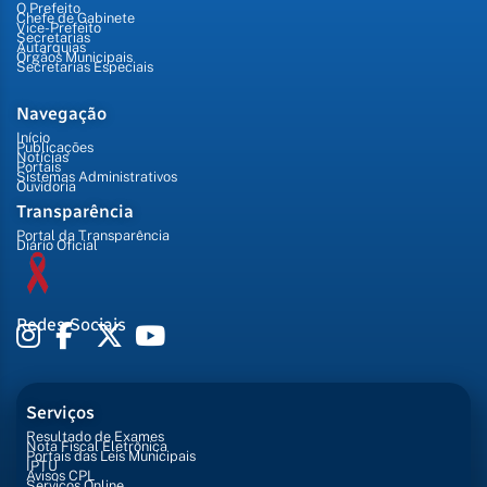
O Prefeito
Chefe de Gabinete
Vice-Prefeito
Secretarias
Autarquias
Órgãos Municipais
Secretarias Especiais
Navegação
Início
Publicações
Notícias
Portais
Sistemas Administrativos
Ouvidoria
Transparência
Portal da Transparência
Diário Oficial
Redes Sociais
Serviços
Resultado de Exames
Nota Fiscal Eletrônica
Portais das Leis Municipais
IPTU
Avisos CPL
Serviços Online