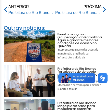
ANTERIOR
PRÓXIMA
Prefeitura de Rio Branco fornece insumos ao Governo do Estado na recuperação de ramais na zona rural da capital
Prefeitura de Rio Branco realiza manutenção na ETA para garantir a qualidade da água
Outras notícias:
Emurb avança na
recuperação do Ramal Boa
Água e garante melhores
condições de acesso no
Quixadá
Intervenção faz parte das ações de
manutenção e melhoria da
infraestrutura viária da
Prefeitura de Rio Branco
fortalece rede de apoio
para auxiliar tratamento de
Pedro e Tiago
Mobilização reúne gestão municipal,
Maçonaria e parceiros para ampliar o
suporte à família
Prefeitura de Rio Branco
lança plataforma para
modernizar compras