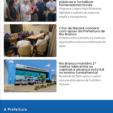
públicas e fortalecer
fornecedores locais
Programa Compra Mais Rio Branco
digitaliza o cadastro de empresas,
amplia a transparência
Círio de Nazaré contará
com apoio da Prefeitura de
Rio Branco
Encontro entre o prefeito e a comissão
organizadora marcou a confirmação do
apoio
Rio Branco mantém 2º
melhor Ideb entre as
capitais e alcança nota 6,8
no ensino fundamental
Resultado de 2025 coloca a capital
acreana atrás apenas de Curitiba e
Teresina
A Prefeitura