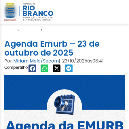
Início
›
Agendas
›
Agenda EMURB
Agenda Emurb – 23 de
outubro de 2025
Por
Miriam Melo/Secom
23/10/2025
às
08:41
|
Compartilhe: