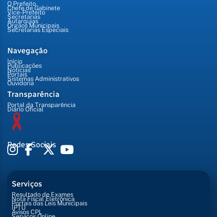
O Prefeito
Chefe de Gabinete
Vice-Prefeito
Secretarias
Autarquias
Órgãos Municipais
Secretarias Especiais
Navegação
Início
Publicações
Notícias
Portais
Sistemas Administrativos
Ouvidoria
Transparência
Portal da Transparência
Diário Oficial
Redes Sociais
Serviços
Resultado de Exames
Nota Fiscal Eletrônica
Portais das Leis Municipais
IPTU
Avisos CPL
Serviços Online