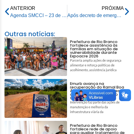
ANTERIOR
PRÓXIMA
Agenda SMCCI – 23 de abril de 2026
Após decreto de emergência, prefeito visita Terminal Urbano e ônibus voltam a circular 100% em Rio Branco
Outras notícias:
Prefeitura de Rio Branco
fortalece assistência às
famílias em situação de
vulnerabilidade durante
Expoacre 2026
Parceria amplia ações de segurança
alimentar e reforça políticas de
acolhimento, assistência jurídica
Emurb avança na
recuperação do Ramal Boa
Água e garante melhores
condições de acesso no
Quixadá
Intervenção faz parte das ações de
manutenção e melhoria da
infraestrutura viária da
Prefeitura de Rio Branco
fortalece rede de apoio
para auxiliar tratamento de