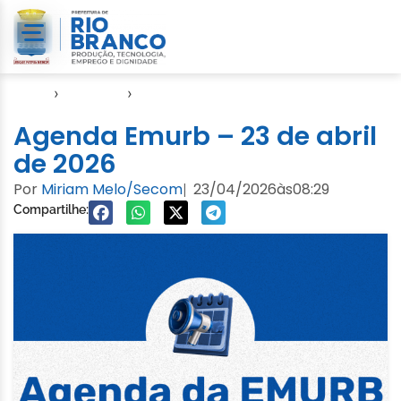
Início
›
Agendas
›
Agenda EMURB
Agenda Emurb – 23 de abril
de 2026
Por
Miriam Melo/Secom
23/04/2026
às
08:29
|
Compartilhe: