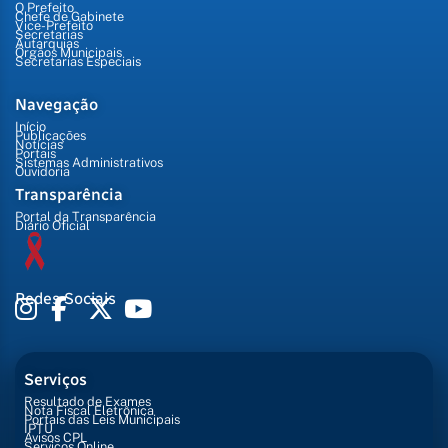
O Prefeito
Chefe de Gabinete
Vice-Prefeito
Secretarias
Autarquias
Órgãos Municipais
Secretarias Especiais
Navegação
Início
Publicações
Notícias
Portais
Sistemas Administrativos
Ouvidoria
Transparência
Portal da Transparência
Diário Oficial
Redes Sociais
Serviços
Resultado de Exames
Nota Fiscal Eletrônica
Portais das Leis Municipais
IPTU
Avisos CPL
Serviços Online