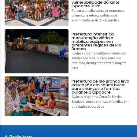
vulnerabilidade durante
Expoacre 2026
Parceria amplia ações de segurança
alimentar e reforça políticas de
acolhimento, assistência jurídica
Prefeitura intensifica
manutenção viária e
mobiliza equipes em
diferentes regiões de Rio
Branco
Equipes atuam simultaneamente com
serviços de tapa-buraco, remendo
profundo, drenagem e terraplanagem
para
Prefeitura de Rio Branco leva
educação em saúde bucal
para crianças e famílias
durante a Expoacre
Ação do programa Geração Sorriso
Saudável reuniu crianças e famílias em
atividades educativas
A Prefeitura