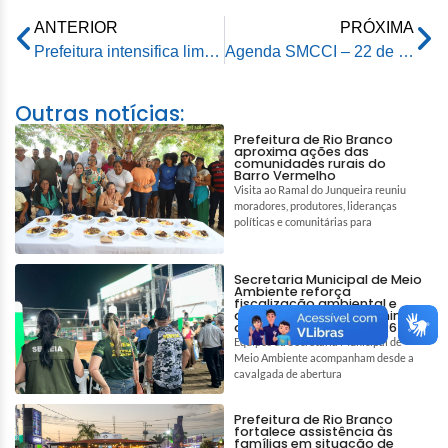
ANTERIOR
PRÓXIMA
Prefeitura intensifica limpeza preventiva na Baixada da Sobral pelo programa “Prefeitura nas Ruas”
Agenda SMCCI – 22 de maio de 2026
Outras notícias:
Prefeitura de Rio Branco
aproxima ações das
comunidades rurais do
Barro Vermelho
Visita ao Ramal do Junqueira reuniu
moradores, produtores, lideranças
políticas e comunitárias para
Secretaria Municipal de Meio
Ambiente reforça
fiscalização ambiental e
ações de bem-estar animal
durante a Expoacre 2026
Equipes da Secretaria Municipal de
Meio Ambiente acompanham desde a
cavalgada de abertura
Prefeitura de Rio Branco
fortalece assistência às
famílias em situação de