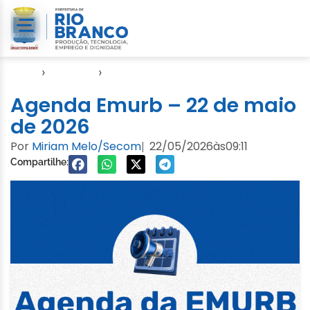
Início
›
Agendas
›
Agenda EMURB
Agenda Emurb – 22 de maio
de 2026
Por
Miriam Melo/Secom
22/05/2026
às
09:11
|
Compartilhe: