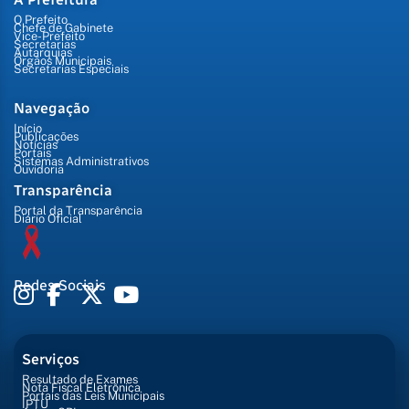
O Prefeito
Chefe de Gabinete
Vice-Prefeito
Secretarias
Autarquias
Órgãos Municipais
Secretarias Especiais
Navegação
Início
Publicações
Notícias
Portais
Sistemas Administrativos
Ouvidoria
Transparência
Portal da Transparência
Diário Oficial
Redes Sociais
Serviços
Resultado de Exames
Nota Fiscal Eletrônica
Portais das Leis Municipais
IPTU