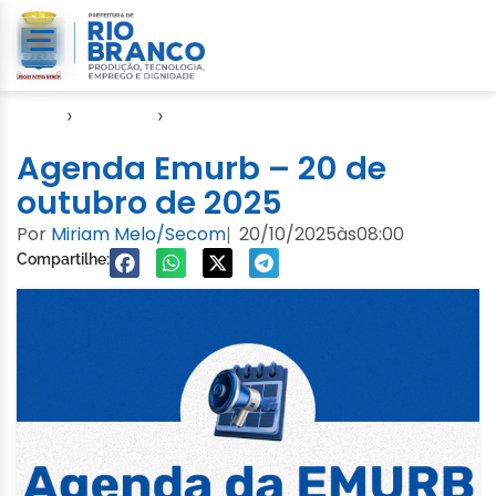
Início
›
Agendas
›
Agenda EMURB
Agenda Emurb – 20 de
outubro de 2025
Por
Miriam Melo/Secom
20/10/2025
às
08:00
|
Compartilhe: