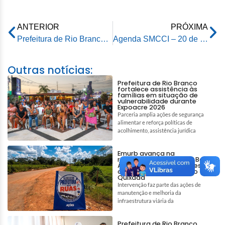
ANTERIOR
PRÓXIMA
Prefeitura de Rio Branco realiza 3ª Corrida dos Professores em celebração ao Dia dos Mestres
Agenda SMCCI – 20 de outubro de 2025
Outras notícias:
Prefeitura de Rio Branco
fortalece assistência às
famílias em situação de
vulnerabilidade durante
Expoacre 2026
Parceria amplia ações de segurança
alimentar e reforça políticas de
acolhimento, assistência jurídica
Emurb avança na
recuperação do Ramal Boa
Água e garante melhores
condições de acesso no
Quixadá
Intervenção faz parte das ações de
manutenção e melhoria da
infraestrutura viária da
Prefeitura de Rio Branco