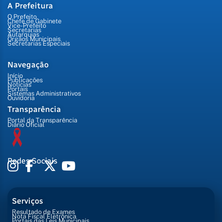
A Prefeitura
O Prefeito
Chefe de Gabinete
Vice-Prefeito
Secretarias
Autarquias
Órgãos Municipais
Secretarias Especiais
Navegação
Início
Publicações
Notícias
Portais
Sistemas Administrativos
Ouvidoria
Transparência
Portal da Transparência
Diário Oficial
Redes Sociais
Serviços
Resultado de Exames
Nota Fiscal Eletrônica
Portais das Leis Municipais