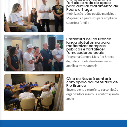
fortalece rede de apoio
para auxiliar tratamento de
Pedro e Tiago
Mobilização reúne gestão municipal,
Maçonaria e parceiros para ampliar o
suporte à família
Prefeitura de Rio Branco
lança plataforma para
modernizar compras
públicas e fortalecer
fornecedores locais
Programa Compra Mais Rio Branco
digitaliza o cadastro de empresas,
amplia a transparência
Círio de Nazaré contará
com apoio da Prefeitura de
Rio Branco
Encontro entre o prefeito e a comissão
organizadora marcou a confirmação do
apoio