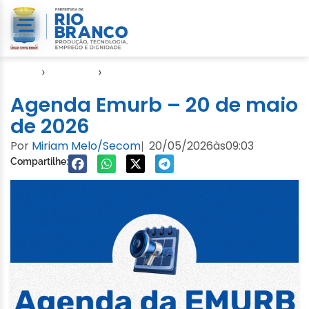
Início
›
Agendas
›
Agenda EMURB
Agenda Emurb – 20 de maio
de 2026
Por
Miriam Melo/Secom
20/05/2026
às
09:03
|
Compartilhe: