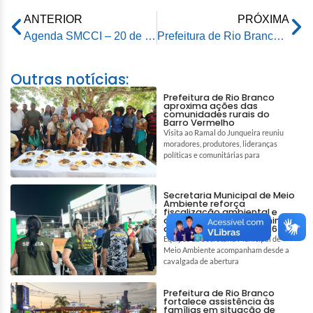
ANTERIOR
PRÓXIMA
Agenda SMCCI – 20 de maio de 2026
Prefeitura de Rio Branco vistoria Arena Race e anuncia recuperação do espaço para fortalecer esporte e lazer
Outras notícias:
Prefeitura de Rio Branco
aproxima ações das
comunidades rurais do
Barro Vermelho
Visita ao Ramal do Junqueira reuniu
moradores, produtores, lideranças
políticas e comunitárias para
Secretaria Municipal de Meio
Ambiente reforça
fiscalização ambiental e
ações de bem-estar animal
durante a Expoacre 2026
Equipes da Secretaria Municipal de
Meio Ambiente acompanham desde a
cavalgada de abertura
Prefeitura de Rio Branco
fortalece assistência às
famílias em situação de