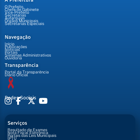
O Prefeito
Chefe de Gabinete
Vice-Prefeito
Secretarias
Autarquias
Órgãos Municipais
Secretarias Especiais
Navegação
Início
Publicações
Notícias
Portais
Sistemas Administrativos
Ouvidoria
Transparência
Portal da Transparência
Diário Oficial
Redes Sociais
Serviços
Resultado de Exames
Nota Fiscal Eletrônica
Portais das Leis Municipais
IPTU