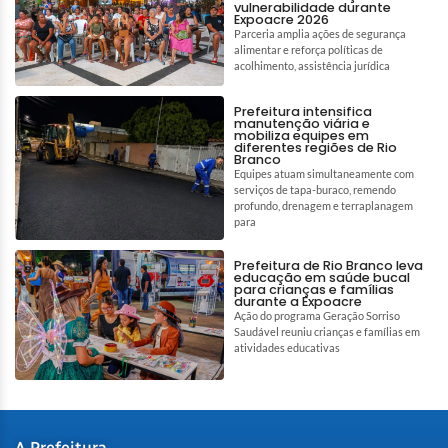
vulnerabilidade durante
Expoacre 2026
Parceria amplia ações de segurança
alimentar e reforça políticas de
acolhimento, assistência jurídica
Prefeitura intensifica
manutenção viária e
mobiliza equipes em
diferentes regiões de Rio
Branco
Equipes atuam simultaneamente com
serviços de tapa-buraco, remendo
profundo, drenagem e terraplanagem
para
Prefeitura de Rio Branco leva
educação em saúde bucal
para crianças e famílias
durante a Expoacre
Ação do programa Geração Sorriso
Saudável reuniu crianças e famílias em
atividades educativas
A Prefeitura