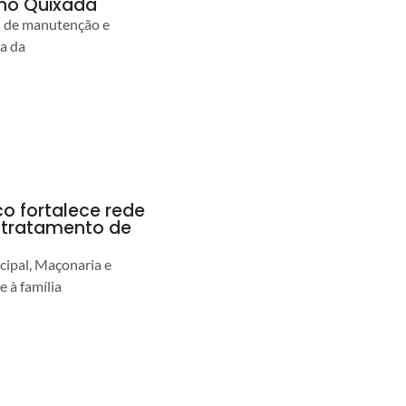
no Quixadá
s de manutenção e
ia da
co fortalece rede
r tratamento de
cipal, Maçonaria e
e à família