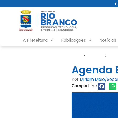
D
A Prefeitura
Publicações
Notícias
Início
›
Agendas
›
Age
Agenda E
Por
Miriam Melo/Sec
Compartilhe: