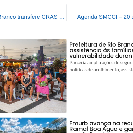
Prefeitura de Rio Branco transfere CRAS da regional São Francisco para novo endereço
Agenda SMCCI – 20 d
Prefeitura de Rio Bran
assistência às famíli
vulnerabilidade duran
Parceria amplia ações de segur
políticas de acolhimento, assist
Emurb avança na rec
Ramal Boa Água e ga