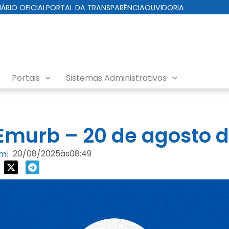
IÁRIO OFICIAL
PORTAL DA TRANSPARÊNCIA
OUVIDORIA
Portais
Sistemas Administrativos
nda EMURB
murb – 20 de agosto d
20/08/2025
às
08:49
om
|