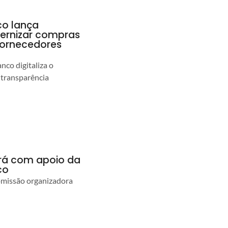
co lança
ernizar compras
 fornecedores
co digitaliza o
 transparência
ará com apoio da
co
comissão organizadora