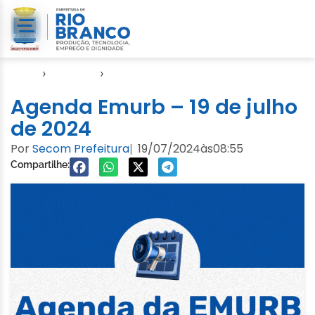
Início
›
Agendas
›
Agenda EMURB
Agenda Emurb – 19 de julho
de 2024
Por
Secom Prefeitura
19/07/2024
às
08:55
|
Compartilhe: