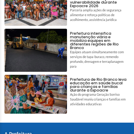
vulnerabilidade durante
Expoacre 2026
Parceria amplia ações de segurança
alimentar e reforça políticas de
acolhimento, assistência jurídica
Prefeitura intensifica
manutenção viária e
mobiliza equipes em
diferentes regiões de Rio
Branco
Equipes atuam simultaneamente com
serviços de tapa-buraco, remendo
profundo, drenagem e terraplanagem
para
Prefeitura de Rio Branco leva
educação em saúde bucal
para crianças e famílias
durante a Expoacre
Ação do programa Geração Sorriso
Saudável reuniu crianças e famílias em
atividades educativas
A Prefeitura