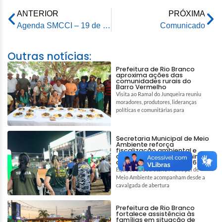
ANTERIOR
PRÓXIMA
Agenda SMCCI – 19 de julho de 2024
Comunicado
Outras notícias:
Prefeitura de Rio Branco
aproxima ações das
comunidades rurais do
Barro Vermelho
Visita ao Ramal do Junqueira reuniu
moradores, produtores, lideranças
políticas e comunitárias para
Secretaria Municipal de Meio
Ambiente reforça
fiscalização ambiental e
ações de bem-estar animal
durante a Expoacre 2026
Equipes da Secretaria Municipal de
Meio Ambiente acompanham desde a
cavalgada de abertura
Prefeitura de Rio Branco
fortalece assistência às
famílias em situação de