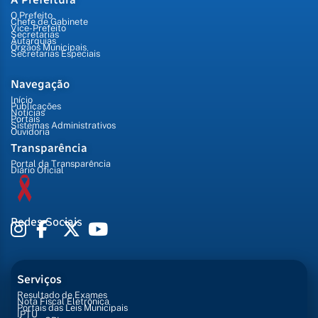
O Prefeito
Chefe de Gabinete
Vice-Prefeito
Secretarias
Autarquias
Órgãos Municipais
Secretarias Especiais
Navegação
Início
Publicações
Notícias
Portais
Sistemas Administrativos
Ouvidoria
Transparência
Portal da Transparência
Diário Oficial
Redes Sociais
Serviços
Resultado de Exames
Nota Fiscal Eletrônica
Portais das Leis Municipais
IPTU